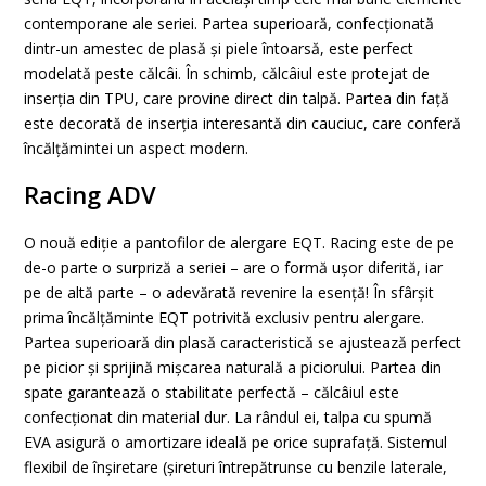
contemporane ale seriei. Partea superioară, confecționată
dintr-un amestec de plasă și piele întoarsă, este perfect
modelată peste călcâi. În schimb, călcâiul este protejat de
inserția din TPU, care provine direct din talpă. Partea din față
este decorată de inserția interesantă din cauciuc, care conferă
încălțămintei un aspect modern.
Racing ADV
O nouă ediție a pantofilor de alergare EQT. Racing este de pe
de-o parte o surpriză a seriei – are o formă ușor diferită, iar
pe de altă parte – o adevărată revenire la esență! În sfârșit
prima încălțăminte EQT potrivită exclusiv pentru alergare.
Partea superioară din plasă caracteristică se ajustează perfect
pe picior și sprijină mișcarea naturală a piciorului. Partea din
spate garantează o stabilitate perfectă – călcâiul este
confecționat din material dur. La rândul ei, talpa cu spumă
EVA asigură o amortizare ideală pe orice suprafață. Sistemul
flexibil de înșiretare (șireturi întrepătrunse cu benzile laterale,