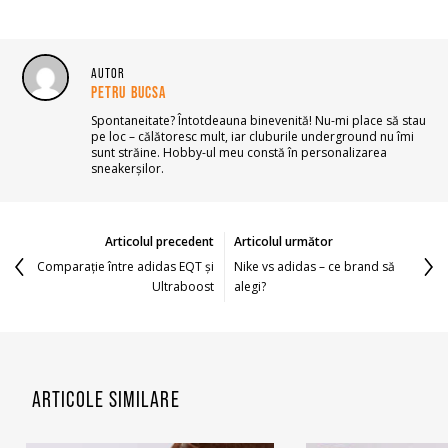
AUTOR
PETRU BUCSA
Spontaneitate? Întotdeauna binevenită! Nu-mi place să stau
pe loc – călătoresc mult, iar cluburile underground nu îmi
sunt străine. Hobby-ul meu constă în personalizarea
sneakerșilor.
Articolul precedent
Articolul următor
Comparație între adidas EQT și
Nike vs adidas – ce brand să
Ultraboost
alegi?
ARTICOLE SIMILARE