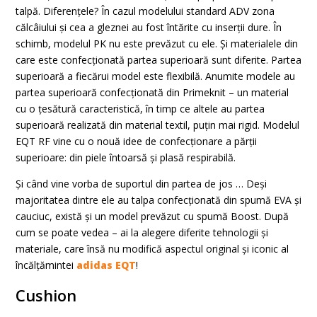
talpă. Diferențele? În cazul modelului standard ADV zona
călcâiului și cea a gleznei au fost întărite cu inserții dure. În
schimb, modelul PK nu este prevăzut cu ele. Și materialele din
care este confecționată partea superioară sunt diferite. Partea
superioară a fiecărui model este flexibilă. Anumite modele au
partea superioară confecționată din Primeknit – un material
cu o țesătură caracteristică, în timp ce altele au partea
superioară realizată din material textil, puțin mai rigid. Modelul
EQT RF vine cu o nouă idee de confecționare a părții
superioare: din piele întoarsă și plasă respirabilă.
Și când vine vorba de suportul din partea de jos … Deși
majoritatea dintre ele au talpa confecționată din spumă EVA și
cauciuc, există și un model prevăzut cu spumă Boost. După
cum se poate vedea – ai la alegere diferite tehnologii și
materiale, care însă nu modifică aspectul original și iconic al
încălțămintei
adidas EQT
!
Cushion