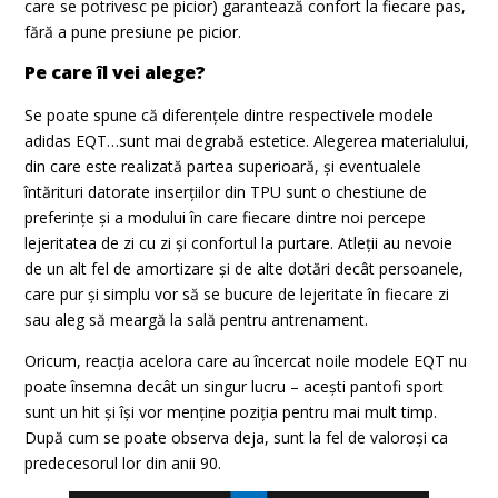
care se potrivesc pe picior) garantează confort la fiecare pas,
fără a pune presiune pe picior.
Pe care îl vei alege?
Se poate spune că diferențele dintre respectivele modele
adidas EQT…sunt mai degrabă estetice. Alegerea materialului,
din care este realizată partea superioară, și eventualele
întărituri datorate inserțiilor din TPU sunt o chestiune de
preferințe și a modului în care fiecare dintre noi percepe
lejeritatea de zi cu zi și confortul la purtare. Atleții au nevoie
de un alt fel de amortizare și de alte dotări decât persoanele,
care pur și simplu vor să se bucure de lejeritate în fiecare zi
sau aleg să meargă la sală pentru antrenament.
Oricum, reacția acelora care au încercat noile modele EQT nu
poate însemna decât un singur lucru – acești pantofi sport
sunt un hit și își vor menține poziția pentru mai mult timp.
După cum se poate observa deja, sunt la fel de valoroși ca
predecesorul lor din anii 90.