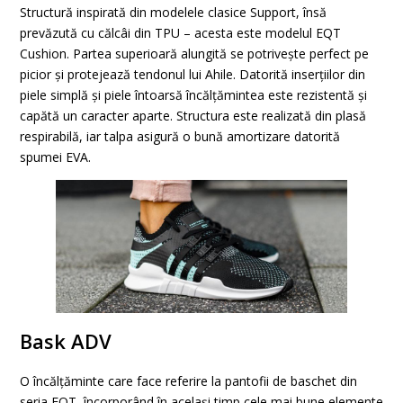
Structură inspirată din modelele clasice Support, însă
prevăzută cu călcâi din TPU – acesta este modelul EQT
Cushion. Partea superioară alungită se potrivește perfect pe
picior și protejează tendonul lui Ahile. Datorită inserțiilor din
piele simplă și piele întoarsă încălțămintea este rezistentă și
capătă un caracter aparte. Structura este realizată din plasă
respirabilă, iar talpa asigură o bună amortizare datorită
spumei EVA.
Bask ADV
O încălțăminte care face referire la pantofii de baschet din
seria EQT, încorporând în același timp cele mai bune elemente