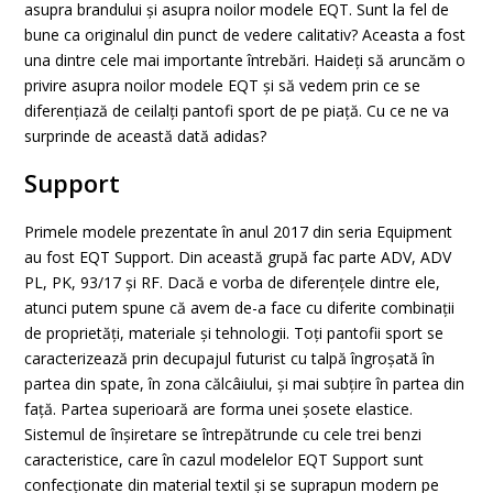
asupra brandului și asupra noilor modele EQT. Sunt la fel de
bune ca originalul din punct de vedere calitativ? Aceasta a fost
una dintre cele mai importante întrebări. Haideți să aruncăm o
privire asupra noilor modele EQT și să vedem prin ce se
diferențiază de ceilalți pantofi sport de pe piață. Cu ce ne va
surprinde de această dată adidas?
Support
Primele modele prezentate în anul 2017 din seria Equipment
au fost EQT Support. Din această grupă fac parte ADV, ADV
PL, PK, 93/17 și RF. Dacă e vorba de diferențele dintre ele,
atunci putem spune că avem de-a face cu diferite combinații
de proprietăți, materiale și tehnologii. Toți pantofii sport se
caracterizează prin decupajul futurist cu talpă îngroșată în
partea din spate, în zona călcâiului, și mai subțire în partea din
față. Partea superioară are forma unei șosete elastice.
Sistemul de înșiretare se întrepătrunde cu cele trei benzi
caracteristice, care în cazul modelelor EQT Support sunt
confecționate din material textil și se suprapun modern pe