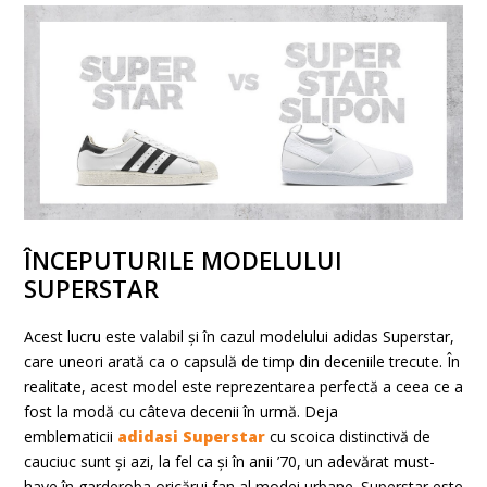
ÎNCEPUTURILE MODELULUI
SUPERSTAR
Acest lucru este valabil și în cazul modelului adidas Superstar,
care uneori arată ca o capsulă de timp din deceniile trecute. În
realitate, acest model este reprezentarea perfectă a ceea ce a
fost la modă cu câteva decenii în urmă. Deja
emblematicii
adidasi Superstar
cu scoica distinctivă de
cauciuc sunt și azi, la fel ca și în anii ’70, un adevărat must-
have în garderoba oricărui fan al modei urbane. Superstar este