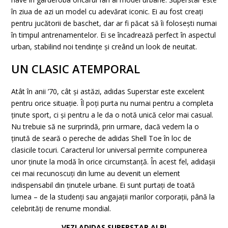
în ziua de azi un model cu adevărat iconic. Ei au fost creați
pentru jucătorii de baschet, dar ar fi păcat să îi folosești numai
în timpul antrenamentelor. Ei se încadrează perfect în aspectul
urban, stabilind noi tendințe și creând un look de neuitat.
UN CLASIC ATEMPORAL
Atât în ​​anii ’70, cât și astăzi, adidas Superstar este excelent
pentru orice situație. Îl poți purta nu numai pentru a completa
ținute sport, ci și pentru a le da o notă unică celor mai casual.
Nu trebuie să ne surprindă,
prin urmare, dacă vedem la o
ținută de seară o pereche de adidas Shell Toe în loc de
clasicile tocuri. Caracterul lor universal permite compunerea
unor ținute la modă în orice circumstanță. În acest fel, adidașii
cei mai recunoscuți din lume au devenit un element
indispensabil din ținutele urbane. Ei sunt purtați de toată
lumea – de la studenți sau angajații marilor corporații, până la
celebrități de renume mondial.
VEZI ADIDAS SUPERSTAR ALBI