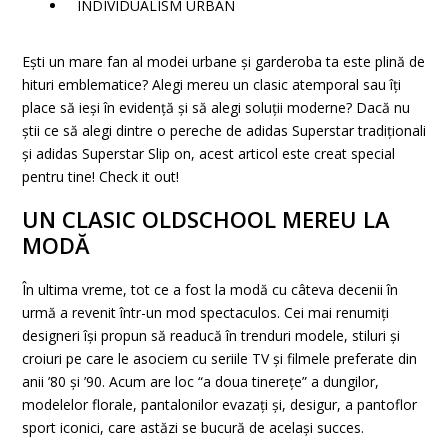
INDIVIDUALISM URBAN
Ești un mare fan al modei urbane și garderoba ta este plină de
hituri emblematice? Alegi mereu un clasic atemporal sau îți
place să ieși în evidență și să alegi soluții moderne? Dacă nu
știi ce să alegi dintre o pereche de adidas Superstar tradiționali
și adidas Superstar Slip on, acest articol este creat special
pentru tine! Check it out!
UN CLASIC OLDSCHOOL MEREU LA
MODĂ
În ultima vreme, tot ce a fost la modă cu câteva decenii în
urmă a revenit într-un mod spectaculos. Cei mai renumiți
designeri își propun să readucă în trenduri modele, stiluri și
croiuri pe care le asociem cu seriile TV și filmele preferate din
anii ’80 și ’90. Acum are loc “a doua tinerețe” a dungilor,
modelelor florale, pantalonilor evazați și, desigur, a pantoflor
sport iconici, care astăzi se bucură de același succes.