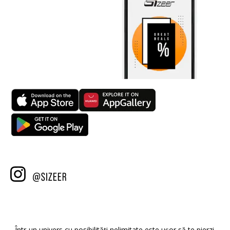
Într-un univers cu posibilități nelimitate este ușor să te pierzi.