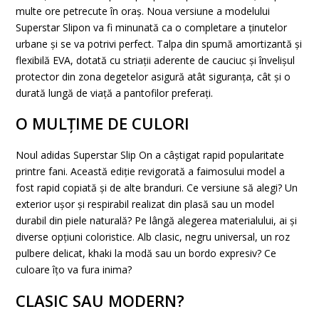
multe ore petrecute în oraș. Noua versiune a modelului
Superstar Slipon va fi minunată ca o completare a ținutelor
urbane și se va potrivi perfect. Talpa din spumă amortizantă și
flexibilă EVA, dotată cu striații aderente de cauciuc și învelișul
protector din zona degetelor asigură atât siguranța, cât și o
durată lungă de viață a pantofilor preferați.
O MULȚIME DE CULORI
Noul adidas Superstar Slip On a câștigat rapid popularitate
printre fani. Această ediție revigorată a faimosului model a
fost rapid copiată și de alte branduri. Ce versiune să alegi? Un
exterior ușor și respirabil realizat din plasă sau un model
durabil din piele naturală? Pe lângă alegerea materialului, ai și
diverse opțiuni coloristice. Alb clasic, negru universal, un roz
pulbere delicat, khaki la modă sau un bordo expresiv? Ce
culoare îțo va fura inima?
CLASIC SAU MODERN?