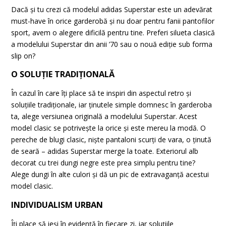
Dacă și tu crezi că modelul adidas Superstar este un adevărat
must-have în orice garderobă și nu doar pentru fanii pantofilor
sport, avem o alegere dificilă pentru tine. Preferi silueta clasică
a modelului Superstar din anii ’70 sau o nouă ediție sub forma
slip on?
O SOLUȚIE TRADIȚIONALĂ
În cazul în care îți place să te inspiri din aspectul retro și
soluțiile tradiționale, iar ținutele simple domnesc în garderoba
ta, alege versiunea originală a modelului Superstar. Acest
model clasic se potrivește la orice și este mereu la modă. O
pereche de blugi clasic, niște pantaloni scurți de vara, o ținută
de seară – adidas Superstar merge la toate. Exteriorul alb
decorat cu trei dungi negre este prea simplu pentru tine?
Alege dungi în alte culori și dă un pic de extravaganță acestui
model clasic.
INDIVIDUALISM URBAN
Îți place să ieși în evidență în fiecare zi, iar soluțiile