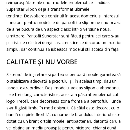
reîmprospătate ale unor modele emblematice – adidas
Superstar Slipon deja a transformat ultimele
tendințe. Dezvoltarea continuă în acest domeniu și interesul
constant pentru modelele de pantofi tip slip on ne dau ocazia
de a ne bucura de un aspect clasic într-o versiune nouă,
uimitoare. Pantofii Superstar sunt făcuți pentru cei care s-au
plictisit de cele trei dungi caracteristice ce decorau un exterior
simplu, dar continuă să iubească modelul stil scoică din față.
CALITATE ȘI NU VORBE
Sistemul de înșiretare și partea superioară moale garantează
o stabilizare adecvată a piciorului și, în același timp, dau un
aspect extraordinar. Deși modelul adidas slipon a abandonat
cele trei dungi caracteristice, acesta a păstrat emblematicul
logo Treofil, care decorează zona frontală a pantofului, unde
s-ar fi găsit limba în mod obișnuit. Călcâiul este decorat cu o
bandă din piele flexibilă, cu nume de brandului. Interiorul este
dotat cu un branț ortolit moale, antibacterian, datorită căruia
vei obține un mediu proaspăt pentru picioare, chiar și după