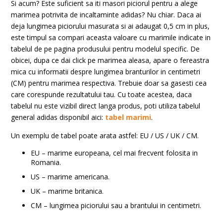
Si acum? Este suficient sa iti masori piciorul pentru a alege
marimea potrivita de incaltaminte adidas? Nu chiar. Daca ai
deja lungimea piciorului masurata si ai adaugat 0,5 cm in plus,
este timpul sa compari aceasta valoare cu marimile indicate in
tabelul de pe pagina produsului pentru modelul specific. De
obicei, dupa ce dai click pe marimea aleasa, apare o fereastra
mica cu informatii despre lungimea branturilor in centimetri
(CM) pentru marimea respectiva. Trebuie doar sa gasesti cea
care corespunde rezultatului tau. Cu toate acestea, daca
tabelul nu este vizibil direct langa produs, poti utiliza tabelul
general adidas disponibil aici:
tabel marimi
.
Un exemplu de tabel poate arata astfel: EU / US / UK / CM.
EU – marime europeana, cel mai frecvent folosita in
Romania.
US – marime americana.
UK – marime britanica.
CM – lungimea piciorului sau a brantului in centimetri.