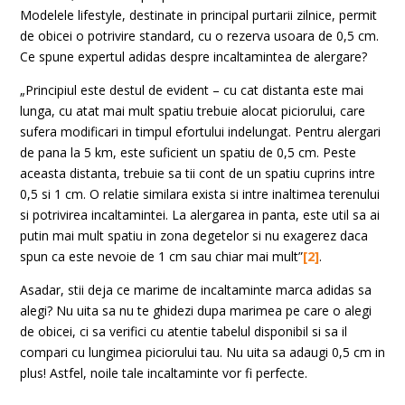
Modelele lifestyle, destinate in principal purtarii zilnice, permit
de obicei o potrivire standard, cu o rezerva usoara de 0,5 cm.
Ce spune expertul adidas despre incaltamintea de alergare?
„Principiul este destul de evident – cu cat distanta este mai
lunga, cu atat mai mult spatiu trebuie alocat piciorului, care
sufera modificari in timpul efortului indelungat. Pentru alergari
de pana la 5 km, este suficient un spatiu de 0,5 cm. Peste
aceasta distanta, trebuie sa tii cont de un spatiu cuprins intre
0,5 si 1 cm. O relatie similara exista si intre inaltimea terenului
si potrivirea incaltamintei. La alergarea in panta, este util sa ai
putin mai mult spatiu in zona degetelor si nu exagerez daca
spun ca este nevoie de 1 cm sau chiar mai mult”
[2]
.
Asadar, stii deja ce marime de incaltaminte marca adidas sa
alegi? Nu uita sa nu te ghidezi dupa marimea pe care o alegi
de obicei, ci sa verifici cu atentie tabelul disponibil si sa il
compari cu lungimea piciorului tau. Nu uita sa adaugi 0,5 cm in
plus! Astfel, noile tale incaltaminte vor fi perfecte.