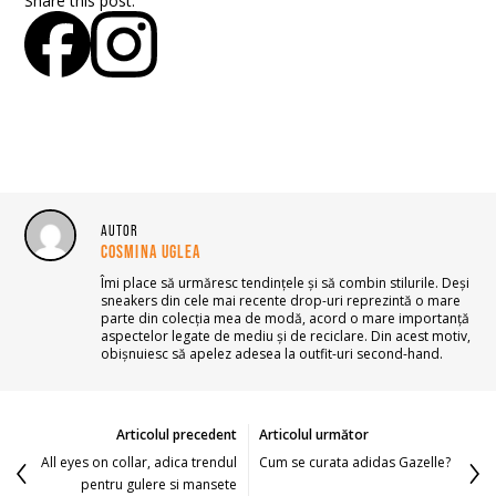
Share this post:
AUTOR
COSMINA UGLEA
Îmi place să urmăresc tendințele și să combin stilurile. Deși
sneakers din cele mai recente drop-uri reprezintă o mare
parte din colecția mea de modă, acord o mare importanță
aspectelor legate de mediu și de reciclare. Din acest motiv,
obișnuiesc să apelez adesea la outfit-uri second-hand.
Articolul precedent
Articolul următor
All eyes on collar, adica trendul
Cum se curata adidas Gazelle?
pentru gulere si mansete