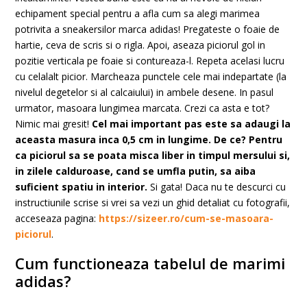
echipament special pentru a afla cum sa alegi marimea
potrivita a sneakersilor marca adidas! Pregateste o foaie de
hartie, ceva de scris si o rigla. Apoi, aseaza piciorul gol in
pozitie verticala pe foaie si contureaza-l. Repeta acelasi lucru
cu celalalt picior. Marcheaza punctele cele mai indepartate (la
nivelul degetelor si al calcaiului) in ambele desene. In pasul
urmator, masoara lungimea marcata. Crezi ca asta e tot?
Nimic mai gresit!
Cel mai important pas este sa adaugi la
aceasta masura inca 0,5 cm in lungime. De ce? Pentru
ca piciorul sa se poata misca liber in timpul mersului si,
in zilele calduroase, cand se umfla putin, sa aiba
suficient spatiu in interior.
Si gata! Daca nu te descurci cu
instructiunile scrise si vrei sa vezi un ghid detaliat cu fotografii,
acceseaza pagina:
https://sizeer.ro/cum-se-masoara-
piciorul
.
Cum functioneaza tabelul de marimi
adidas?