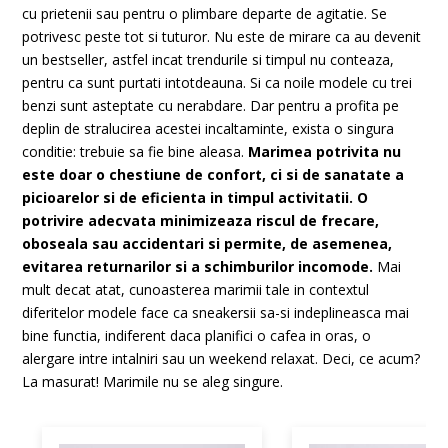
cu prietenii sau pentru o plimbare departe de agitatie. Se
potrivesc peste tot si tuturor. Nu este de mirare ca au devenit
un bestseller, astfel incat trendurile si timpul nu conteaza,
pentru ca sunt purtati intotdeauna. Si ca noile modele cu trei
benzi sunt asteptate cu nerabdare. Dar pentru a profita pe
deplin de stralucirea acestei incaltaminte, exista o singura
conditie: trebuie sa fie bine aleasa.
Marimea potrivita nu
este doar o chestiune de confort, ci si de sanatate a
picioarelor si de eficienta in timpul activitatii. O
potrivire adecvata minimizeaza riscul de frecare,
oboseala sau accidentari si permite, de asemenea,
evitarea returnarilor si a schimburilor incomode.
Mai
mult decat atat, cunoasterea marimii tale in contextul
diferitelor modele face ca sneakersii sa-si indeplineasca mai
bine functia, indiferent daca planifici o cafea in oras, o
alergare intre intalniri sau un weekend relaxat. Deci, ce acum?
La masurat! Marimile nu se aleg singure.