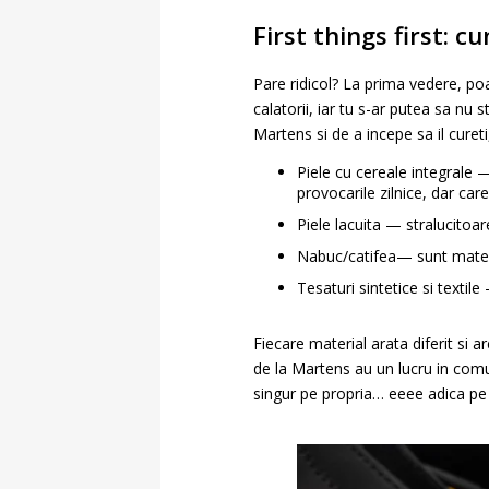
First things first: 
Pare ridicol? La prima vedere, poa
calatorii, iar tu s-ar putea sa nu 
Martens si de a incepe sa il cureti
Piele cu cereale integrale —
provocarile zilnice, dar car
Piele lacuita — stralucitoare
Nabuc/catifea— sunt materi
Tesaturi sintetice si textile
Fiecare material arata diferit si a
de la Martens au un lucru in comu
singur pe propria… eeee adica pe 