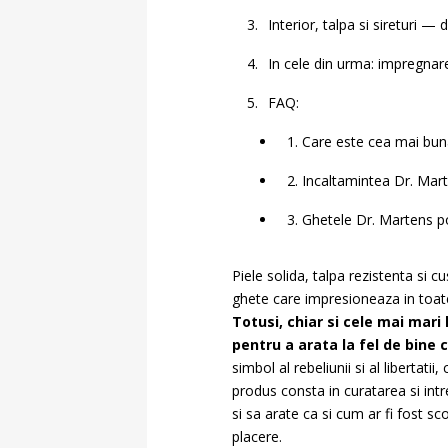
Interior, talpa si sireturi — 
In cele din urma: impregnar
FAQ:
1. Care este cea mai bun
2. Incaltamintea Dr. Mart
3. Ghetele Dr. Martens po
Piele solida, talpa rezistenta si
ghete care impresioneaza in toate p
Totusi, chiar si cele mai mar
pentru a arata la fel de bine c
simbol al rebeliunii si al libertatii,
produs consta in curatarea si intr
si sa arate ca si cum ar fi fost s
placere.