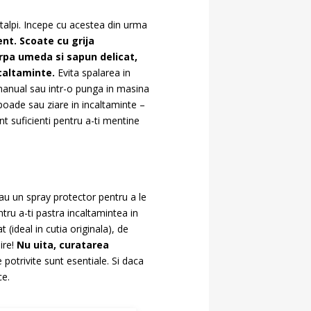
e talpi. Incepe cu acestea din urma
nt. Scoate cu grija
carpa umeda si sapun delicat,
caltaminte.
Evita spalarea in
 manual sau intr-o punga in masina
apoade sau ziare in incaltaminte –
nt suficienti pentru a-ti mentine
sau un spray protector pentru a le
ru a-ti pastra incaltamintea in
(ideal in cutia originala), de
ire!
Nu uita, curatarea
potrivite sunt esentiale. Si daca
ce.