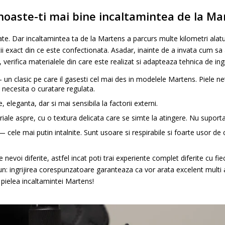
cunoaste-ti mai bine incaltamintea de la M
te. Dar incaltamintea ta de la Martens a parcurs multe kilometri alaturi
stii exact din ce este confectionata. Asadar, inainte de a invata cum sa 
, verifica materialele din care este realizat si adapteaza tehnica de ingri
 un clasic pe care il gasesti cel mai des in modelele Martens. Piele net
e necesita o curatare regulata.
, eleganta, dar si mai sensibila la factorii externi.
ale aspre, cu o textura delicata care se simte la atingere. Nu suport
 — cele mai putin intalnite. Sunt usoare si respirabile si foarte usor de 
re nevoi diferite, astfel incat poti trai experiente complet diferite cu 
n: ingrijirea corespunzatoare garanteaza ca vor arata excelent multi 
pielea incaltamintei Martens!