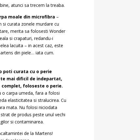
 bine, atunci sa trecem la treaba.
carpa moale din microfibra
–
n si curata zonele murdare cu
ratare, merita sa folosesti Wonder
ala si crapaturi, redandu-i
elea lacuita – in acest caz, este
Martens din piele… iata cum.
 poti curata cu o perie
te mai dificil de indepartat,
t complet, foloseste o perie.
 cu o carpa umeda, fara a folosi
da elasticitatea si stralucirea. Cu
ara mata. Nu folosi niciodata
u strat de produs peste unul vechi
ngilor si contaminarea.
ncaltamintei de la Martens!