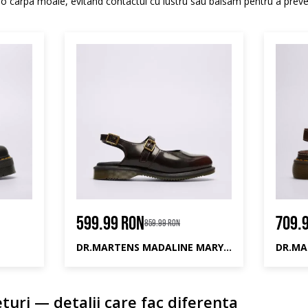
 o carpa moale, evitand contactul cu lustru sau balsam pentru a preve
599.99 RON
709.
859.99 RON
DR.MARTENS MADALINE MARY JANE
returi — detalii care fac diferenta