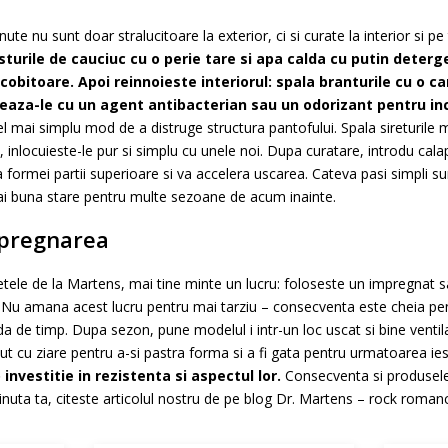
ute nu sunt doar stralucitoare la exterior, ci si curate la interior si p
turile de cauciuc cu o perie tare si apa calda cu putin deterge
 scobitoare. Apoi reinnoieste interiorul: spala branturile cu o 
izeaza-le cu un agent antibacterian sau un odorizant pentru in
l mai simplu mod de a distruge structura pantofului. Spala sireturile
 inlocuieste-le pur si simplu cu unele noi. Dupa curatare, introdu cal
 formei partii superioare si va accelera uscarea. Cateva pasi simpli su
i buna stare pentru multe sezoane de acum inainte.
mpregnarea
hetele de la Martens, mai tine minte un lucru: foloseste un impregnat 
Nu amana acest lucru pentru mai tarziu – consecventa este cheia pent
 de timp. Dupa sezon, pune modelul i intr-un loc uscat si bine ventilat 
t cu ziare pentru a-si pastra forma si a fi gata pentru urmatoarea ies
investitie in rezistenta si aspectul lor.
Consecventa si produsele 
 tinuta ta, citeste articolul nostru de pe blog Dr. Martens – rock roman