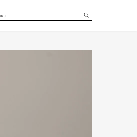
Search Button
H