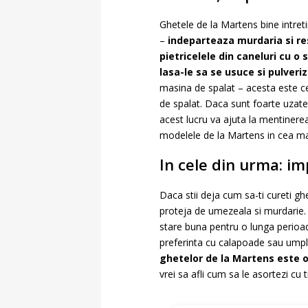
Ghetele de la Martens bine intretin
–
indeparteaza murdaria si res
pietricelele din caneluri cu o
lasa-le sa se usuce si pulver
masina de spalat – acesta este ce
de spalat. Daca sunt foarte uzate,
acest lucru va ajuta la mentinerea
modelele de la Martens in cea ma
In cele din urma: i
Daca stii deja cum sa-ti cureti g
proteja de umezeala si murdarie. 
stare buna pentru o lunga perioada
preferinta cu calapoade sau umplu
ghetelor de la Martens este o 
vrei sa afli cum sa le asortezi cu