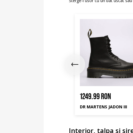
Sterge-l usor cu un bat uscat sau
4.99 RON
1249.99 RON
1039.99 RON
DR.MARTENS ADRIAN AMBASADOR
DR MARTENS JADON III
Interior, talpa si si