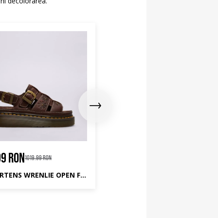
ni decolorarea.
99 RON
749.99 RON
1019.99 RON
1249.99 RON
DR.MARTENS WRENLIE OPEN FL SANDAL
DR.MARTENS AUDRICK 8I BO