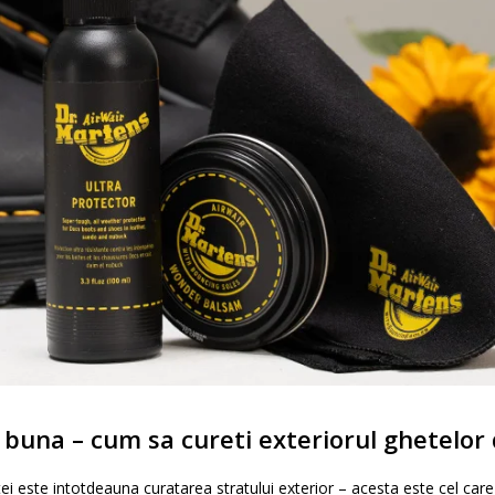
 buna – cum sa cureti exteriorul ghetelor
ntei este intotdeauna curatarea stratului exterior – acesta este cel car