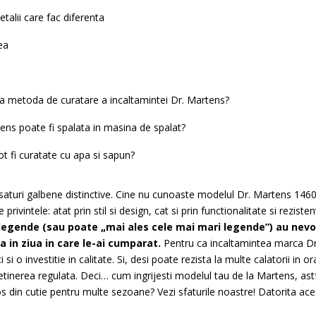
detalii care fac diferenta
ea
a metoda de curatare a incaltamintei Dr. Martens?
ens poate fi spalata in masina de spalat?
t fi curatate cu apa si sapun?
 cusaturi galbene distinctive. Cine nu cunoaste modelul Dr. Martens 14
rivintele: atat prin stil si design, cat si prin functionalitate si rezist
i legende (sau poate „mai ales cele mai mari legende”) au nevo
a in ziua in care le-ai cumparat.
Pentru ca incaltamintea marca Dr
 ci si o investitie in calitate. Si, desi poate rezista la multe calatorii in 
etinerea regulata. Deci… cum ingrijesti modelul tau de la Martens, ast
cos din cutie pentru multe sezoane? Vezi sfaturile noastre! Datorita ace