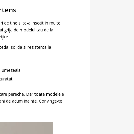
artens
 de tine si te-a insotit in multe
ai grija de modelul tau de la
jire.
eda, solida si rezistenta la
a umezeala.
curatat.
fiecare pereche. Dar toate modelele
ani de acum inainte. Convinge-te