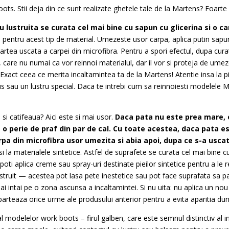
ots. Stii deja din ce sunt realizate ghetele tale de la Martens? Foarte
u lustruita se curata cel mai bine cu sapun cu glicerina si o 
 pentru acest tip de material. Umezeste usor carpa, aplica putin sapu
partea uscata a carpei din microfibra. Pentru a spori efectul, dupa cu
are nu numai ca vor reinnoi materialul, dar il vor si proteja de umeze
. Exact ceea ce merita incaltamintea ta de la Martens! Atentie insa la pi
us sau un lustru special. Daca te intrebi cum sa reinnoiesti modelele 
i catifeaua? Aici este si mai usor.
Daca pata nu este prea mare, o
a o perie de praf din par de cal. Cu toate acestea, daca pata es
rpa din microfibra usor umezita si abia apoi, dupa ce s-a usca
ta si la materialele sintetice. Astfel de suprafete se curata cel mai bine
oti aplica creme sau spray-uri destinate pieilor sintetice pentru a le re
ustruit — acestea pot lasa pete inestetice sau pot face suprafata sa p
i intai pe o zona ascunsa a incaltamintei. Si nu uita: nu aplica un no
eparteaza orice urme ale produsului anterior pentru a evita aparitia du
al modelelor work boots – firul galben, care este semnul distinctiv al i