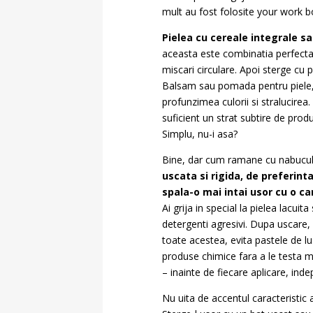
mult au fost folosite your work bo
Pielea cu cereale integrale sa
aceasta este combinatia perfecta
miscari circulare. Apoi sterge cu 
Balsam sau pomada pentru piele, c
profunzimea culorii si stralucirea
suficient un strat subtire de prod
Simplu, nu-i asa?
Bine, dar cum ramane cu nabucul s
uscata si rigida, de preferint
spala-o mai intai usor cu o ca
Ai grija in special la pielea lacui
detergenti agresivi. Dupa uscare, p
toate acestea, evita pastele de l
produse chimice fara a le testa ma
– inainte de fiecare aplicare, ind
Nu uita de accentul caracteristic 