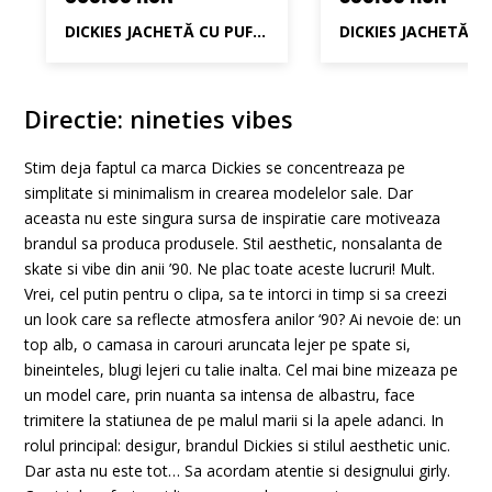
DICKIES JACHETĂ CU PUF DICKIES DUCK CANVAS CARPENTER PANT W
Directie: nineties vibes
Stim deja faptul ca marca Dickies se concentreaza pe
simplitate si minimalism in crearea modelelor sale. Dar
aceasta nu este singura sursa de inspiratie care motiveaza
brandul sa produca produsele. Stil aesthetic, nonsalanta de
skate si vibe din anii ’90. Ne plac toate aceste lucruri! Mult.
Vrei, cel putin pentru o clipa, sa te intorci in timp si sa creezi
un look care sa reflecte atmosfera anilor ‘90? Ai nevoie de: un
top alb, o camasa in carouri aruncata lejer pe spate si,
bineinteles, blugi lejeri cu talie inalta. Cel mai bine mizeaza pe
un model care, prin nuanta sa intensa de albastru, face
trimitere la statiunea de pe malul marii si la apele adanci. In
rolul principal: desigur, brandul Dickies si stilul aesthetic unic.
Dar asta nu este tot… Sa acordam atentie si designului girly.