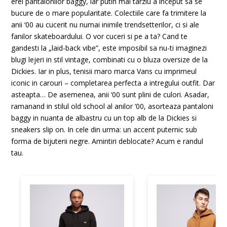
erei pantalonilor baggy, iar putin mai tarziu a inceput sa se
bucure de o mare popularitate. Colectiile care fa trimitere la
anii ‘00 au cucerit nu numai inimile trendsetterilor, ci si ale
fanilor skateboardului. O vor cuceri si pe a ta? Cand te
gandesti la „laid-back vibe”, este imposibil sa nu-ti imaginezi
blugi lejeri in stil vintage, combinati cu o bluza oversize de la
Dickies. Iar in plus, tenisii maro marca Vans cu imprimeul
iconic in carouri – completarea perfecta a intregului outfit. Dar
asteapta… De asemenea, anii ‘00 sunt plini de culori. Asadar,
ramanand in stilul old school al anilor ’00, asorteaza pantaloni
baggy in nuanta de albastru cu un top alb de la Dickies si
sneakers slip on. In cele din urma: un accent puternic sub
forma de bijuterii negre. Amintiri deblocate? Acum e randul
tau.