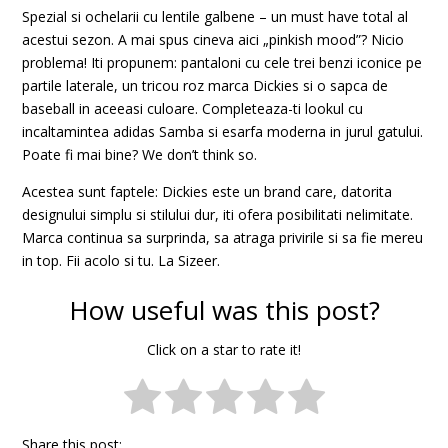
Spezial si ochelarii cu lentile galbene – un must have total al
acestui sezon. A mai spus cineva aici „pinkish mood”? Nicio
problema! Iti propunem: pantaloni cu cele trei benzi iconice pe
partile laterale, un tricou roz marca Dickies si o sapca de
baseball in aceeasi culoare. Completeaza-ti lookul cu
incaltamintea adidas Samba si esarfa moderna in jurul gatului.
Poate fi mai bine? We don’t think so.
Acestea sunt faptele: Dickies este un brand care, datorita
designului simplu si stilului dur, iti ofera posibilitati nelimitate.
Marca continua sa surprinda, sa atraga privirile si sa fie mereu
in top. Fii acolo si tu. La Sizeer.
How useful was this post?
Click on a star to rate it!
Share this post: