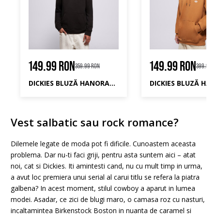
149.99 RON
149.99 RON
359.99 RON
399.99 R
DICKIES BLUZĂ HANORAC OAKPORT HOODIE
Vest salbatic sau rock romance?
Dilemele legate de moda pot fi dificile. Cunoastem aceasta
problema. Dar nu-ti faci griji, pentru asta suntem aici – atat
noi, cat si Dickies. Iti amintesti cand, nu cu mult timp in urma,
a avut loc premiera unui serial al carui titlu se refera la piatra
galbena? In acest moment, stilul cowboy a aparut in lumea
modei. Asadar, ce zici de blugi maro, o camasa roz cu nasturi,
incaltamintea Birkenstock Boston in nuanta de caramel si