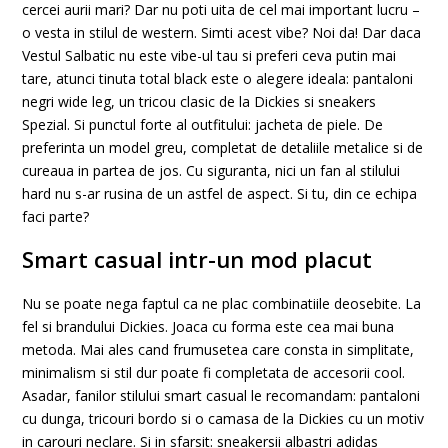
cercei aurii mari? Dar nu poti uita de cel mai important lucru –
o vesta in stilul de western. Simti acest vibe? Noi da! Dar daca
Vestul Salbatic nu este vibe-ul tau si preferi ceva putin mai
tare, atunci tinuta total black este o alegere ideala: pantaloni
negri wide leg, un tricou clasic de la Dickies si sneakers
Spezial. Si punctul forte al outfitului: jacheta de piele. De
preferinta un model greu, completat de detaliile metalice si de
cureaua in partea de jos. Cu siguranta, nici un fan al stilului
hard nu s-ar rusina de un astfel de aspect. Si tu, din ce echipa
faci parte?
Smart casual intr-un mod placut
Nu se poate nega faptul ca ne plac combinatiile deosebite. La
fel si brandului Dickies. Joaca cu forma este cea mai buna
metoda. Mai ales cand frumusetea care consta in simplitate,
minimalism si stil dur poate fi completata de accesorii cool.
Asadar, fanilor stilului smart casual le recomandam: pantaloni
cu dunga, tricouri bordo si o camasa de la Dickies cu un motiv
in carouri neclare. Si in sfarsit: sneakersii albastri adidas