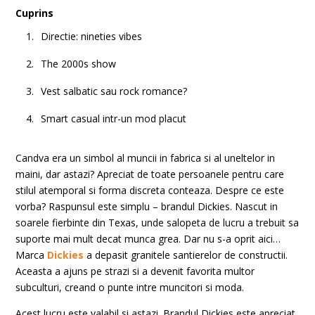
Cuprins
Directie: nineties vibes
The 2000s show
Vest salbatic sau rock romance?
Smart casual intr-un mod placut
Candva era un simbol al muncii in fabrica si al uneltelor in
maini, dar astazi? Apreciat de toate persoanele pentru care
stilul atemporal si forma discreta conteaza. Despre ce este
vorba? Raspunsul este simplu – brandul Dickies. Nascut in
soarele fierbinte din Texas, unde salopeta de lucru a trebuit sa
suporte mai mult decat munca grea. Dar nu s-a oprit aici…
Marca
Dickies
a depasit granitele santierelor de constructii.
Aceasta a ajuns pe strazi si a devenit favorita multor
subculturi, creand o punte intre muncitori si moda.
Acest lucru este valabil si astazi. Brandul Dickies este apreciat