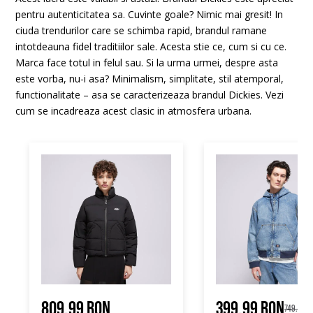
pentru autenticitatea sa. Cuvinte goale? Nimic mai gresit! In
ciuda trendurilor care se schimba rapid, brandul ramane
intotdeauna fidel traditiilor sale. Acesta stie ce, cum si cu ce.
Marca face totul in felul sau. Si la urma urmei, despre asta
este vorba, nu-i asa? Minimalism, simplitate, stil atemporal,
functionalitate – asa se caracterizeaza brandul Dickies. Vezi
cum se incadreaza acest clasic in atmosfera urbana.
809.99 RON
399.99 RON
749.99 R