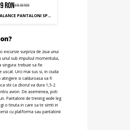
99 RON
469.99 RON
419.99 RON
NEW BALANCE PANTALONI SPORT LEGACY PANT
ion?
 o excursie surpriza de ziua unui
sau unul sub impulsul momentului,
 singura: trebuie sa fie
uscat. Urci mai sus si, in ciuda
 atingere si calduroasa va fi
ca stii ca zborul va dura 1,5-2
 pentru avion. De asemenea, poti
bun. Pantalonii de trening wide leg
 o tinuta in care sa te simti in
kersii cu platforma sau pantalonii