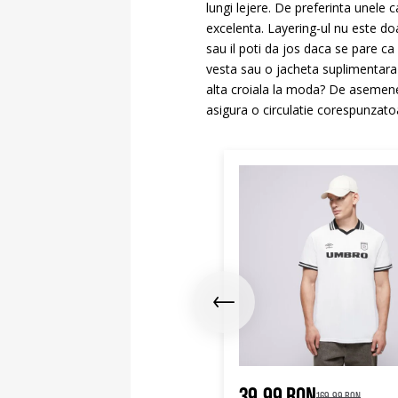
lungi lejere. De preferinta unele 
excelenta. Layering-ul nu este doa
sau il poti da jos daca se pare ca
vesta sau o jacheta suplimentara 
alta croiala la moda? De asemenea
asigura o circulatie corespunzatoa
9.99 RON
39.99 RON
169.99 RON