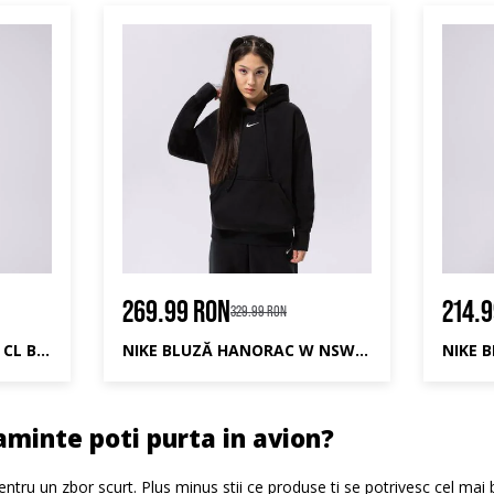
269.99 RON
214.
329.99 RON
REEBOK BLUZĂ HANORAC CL BV HOODIE
NIKE BLUZĂ HANORAC W NSW PHNX FLC OS
aminte poti purta in avion?
pentru un zbor scurt. Plus minus stii ce produse ti se potrivesc cel mai b