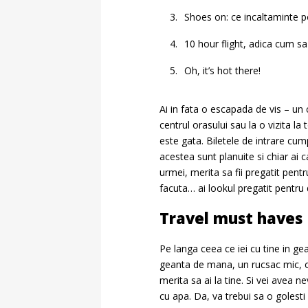
Shoes on: ce incaltaminte po
10 hour flight, adica cum sa
Oh, it’s hot there!
Ai in fata o escapada de vis – un
centrul orasului sau la o vizita la
este gata. Biletele de intrare cu
acestea sunt planuite si chiar ai 
urmei, merita sa fii pregatit pentr
facuta… ai lookul pregatit pentru 
Travel must haves
Pe langa ceea ce iei cu tine in ge
geanta de mana, un rucsac mic, o 
merita sa ai la tine. Si vei avea ne
cu apa. Da, va trebui sa o golest