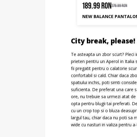
8.99 RON
189.99 RON
299.99 RON
279.99 RON
NIKE PANTALONI W NSW PHNX FLC HR OS PANT 2
City break, please
Te asteapta un zbor scurt? Pleci i
prieten pentru un Aperol in Italia
fii pregatit pentru o calatorie scu
confortabil si cald. Chiar daca zb
spatiului inchis, poti simti cons
suficienta. De preferat una care s
ore, nu trebuie sa urmezi atat de 
opta pentru blugii tai preferati. 
cu un crop top si o bluza deasupra
largul tau, chiar daca nu poti sa 
wide cu nasturi in valiza pentru a-