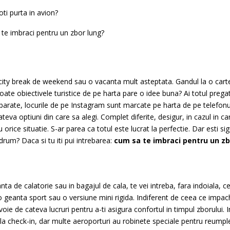
ti purta in avion?
 te imbraci pentru un zbor lung?
 city break de weekend sau o vacanta mult asteptata. Gandul la o carte
 toate obiectivele turistice de pe harta pare o idee buna? Ai totul prega
mparate, locurile de pe Instagram sunt marcate pe harta de pe telefonu
cateva optiuni din care sa alegi. Complet diferite, desigur, in cazul i
u orice situatie. S-ar parea ca totul este lucrat la perfectie. Dar esti si
drum? Daca si tu iti pui intrebarea:
cum sa te imbraci pentru un zb
anta de calatorie sau in bagajul de cala, te vei intreba, fara indoiala, 
geanta sport sau o versiune mini rigida. Indiferent de ceea ce impach
voie de cateva lucruri pentru a-ti asigura confortul in timpul zborului. I
i la check-in, dar multe aeroporturi au robinete speciale pentru reumpl