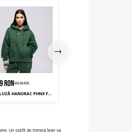
99 RON
214.99 RON
329.99 RON
329.99 RON
NIKE BLUZĂ HANORAC PHNX FLC OOS HOODIE W NSW
ine. Un outfit de trening lejer va