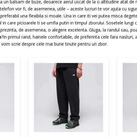
 un balsam de buze, deoarece aerul uscat de la o altitudine atat de 
telefon vor fi, de asemenea, utile – aceste lucruri te vor ajuta cu sigu
referabil una flexibila si moale. Una in care iti vei putea misca degetel
 in care picioarele ti se umfla putin in timpul zborului. Sosetele lungi
reprezinta, de asemenea, o alegere excelenta. Gluga, la randul sau, po
n
?In primul rand, hainele confortabile, de preferinta cele fara nasturi,
ol vom scrie despre cele mai bune tinute pentru un zbor.