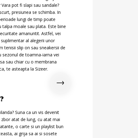
? Vara pot fi slapi sau sandale?
 scurt, presiunea se schimba. In
u perioade lungi de timp poate
 talpa moale sau plata. Este bine
securitate amanuntit. Astfel, vei
j suplimentar al alegerii unor
tenisii slip on sau sneakersii de
u sezonul de toamna-iarna vei
roasa sau chiar cu o membrana
ca, te asteapta la Sizeer.
g?
ailanda? Suna ca un vis devenit
n zbor atat de lung, cu atat mai
ante, o carte si un playlist bun
easta, ai grija sa ai si sosete