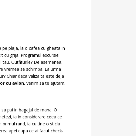
 pe plaja, la o cafea cu gheata in
tit cu grija. Programul excursiei
l tau. Outfiturile? De asemenea,
n care vremea se schimba. La urma
gur? Chiar daca valiza ta este deja
or cu avion
, venim sa te ajutam.
ce sa pui in bagajul de mana. O
etezi, ia in considerare ceea ce
n primul rand, ia cu tine o sticla
erea apei dupa ce ai facut check-