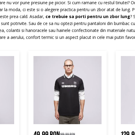
care nu vor pune presiune pe picior. Si cum ramane cu restul tinutei? Out
r la moda, ci este si o alegere practica pentru un zbor atat de lung. P
 este prea cald. Asadar,
ce trebuie sa porti pentru un zbor lung
? 
sunt potrivite. Sau de ce sa nu optezi pentru pantaloni din bumbac cu 
, colantii si hanoracele sau hainele confectionate din materiale natu
re a aerului, confort termic si un aspect placut in cele mai putin favora
49.99 RON
129.
169.99 RON