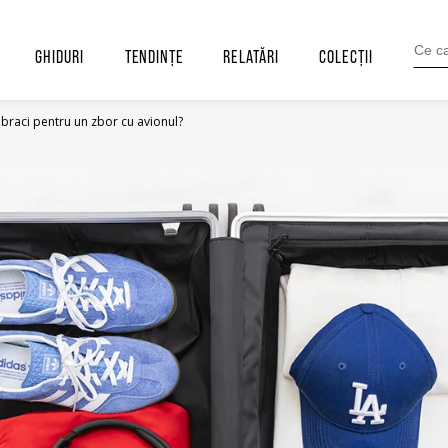
SEARC
FOR:
GHIDURI
TENDINȚE
RELATĂRI
COLECȚII
braci pentru un zbor cu avionul?