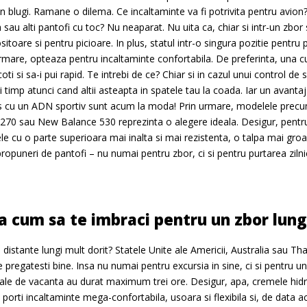
 in blugi. Ramane o dilema. Ce incaltaminte va fi potrivita pentru avion
au alti pantofi cu toc? Nu neaparat. Nu uita ca, chiar si intr-un zbor
sitoare si pentru picioare. In plus, statul intr-o singura pozitie pentr
mare, opteaza pentru incaltaminte confortabila. De preferinta, una cu
i si sa-i pui rapid. Te intrebi de ce? Chiar si in cazul unui control de 
si timp atunci cand altii asteapta in spatele tau la coada. Iar un avanta
s cu un ADN sportiv sunt acum la moda! Prin urmare, modelele precum 
 270 sau New Balance 530 reprezinta o alegere ideala. Desigur, pentr
le cu o parte superioara mai inalta si mai rezistenta, o talpa mai g
opuneri de pantofi – nu numai pentru zbor, ci si pentru purtarea zilni
ca cum sa te imbraci pentru un zbor lun
istante lungi mult dorit? Statele Unite ale Americii, Australia sau Th
te pregatesti bine. Insa nu numai pentru excursia in sine, ci si pentru u
ale de vacanta au durat maximum trei ore. Desigur, apa, cremele hidrat
porti incaltaminte mega-confortabila, usoara si flexibila si, de data ac