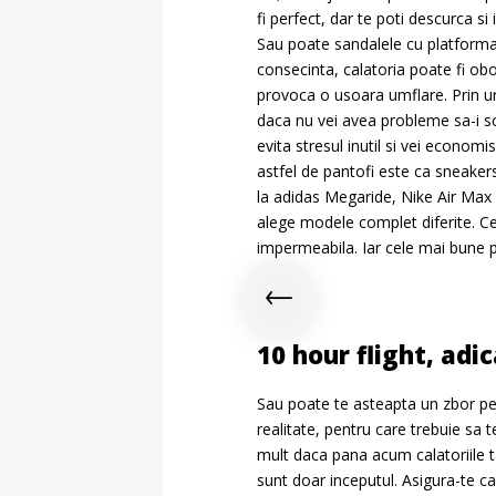
fi perfect, dar te poti descurca si
Sau poate sandalele cu platforma s
consecinta, calatoria poate fi obo
provoca o usoara umflare. Prin ur
daca nu vei avea probleme sa-i scot
evita stresul inutil si vei economi
astfel de pantofi este ca sneaker
la adidas Megaride, Nike Air Max
alege modele complet diferite. Ce
impermeabila. Iar cele mai bune pr
10 hour flight, adi
Sau poate te asteapta un zbor pe d
realitate, pentru care trebuie sa 
mult daca pana acum calatoriile t
sunt doar inceputul. Asigura-te ca 