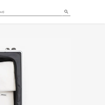
Search Button
H