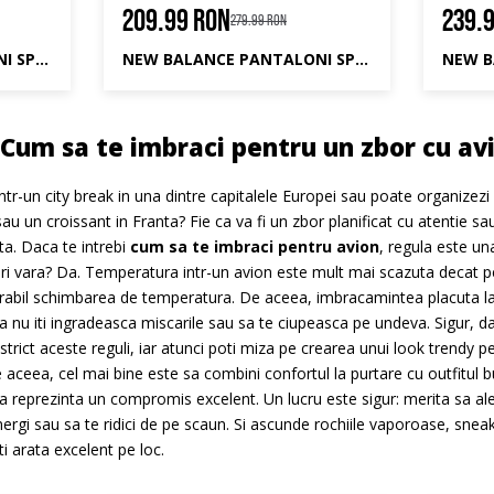
209.99 RON
239.
279.99 RON
NEW BALANCE PANTALONI SPORT ESSENTIALS FRENCH TERRY JOGGER
NEW BALANCE PANTALONI SPORT ESSENTIALS FRENCH TERRY JOGGER
! Cum sa te imbraci pentru un zbor cu av
ntr-un city break in una dintre capitalele Europei sau poate organizezi
 sau un croissant in Franta? Fie ca va fi un zbor planificat cu atentie 
rta. Daca te intrebi
cum sa te imbraci pentru avion
, regula este una
ori vara? Da. Temperatura intr-un avion este mult mai scazuta decat pe 
iderabil schimbarea de temperatura. De aceea, imbracamintea placuta la
a nu iti ingradeasca miscarile sau sa te ciupeasca pe undeva. Sigur, da
strict aceste reguli, iar atunci poti miza pe crearea unui look trendy
De aceea, cel mai bine este sa combini confortul la purtare cu outfitul 
 reprezinta un compromis excelent. Un lucru este sigur: merita sa alegi
mergi sau sa te ridici de pe scaun. Si ascunde rochiile vaporoase, snea
ti arata excelent pe loc.