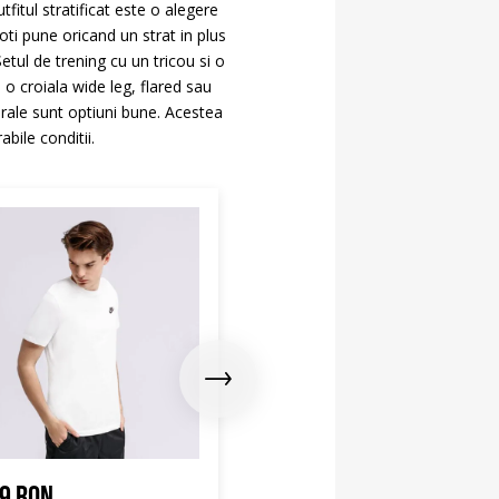
fitul stratificat este o alegere
oti pune oricand un strat in plus
Setul de trening cu un tricou si o
o croiala wide leg, flared sau
rale sunt optiuni bune. Acestea
bile conditii.
99 RON
89.99 RON