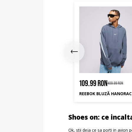
9.99 RON
109.99 RON
409.99 RON
JORDAN BLUZĂ HANORAC M J BRK ST PO HD BB
Shoes on: ce incalt
Ok, stii deja ce sa porti in avion 