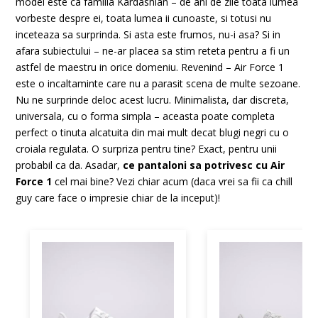
model este ca familia Kardashian – de ani de zile toata lumea
vorbeste despre ei, toata lumea ii cunoaste, si totusi nu
inceteaza sa surprinda. Si asta este frumos, nu-i asa? Si in
afara subiectului – ne-ar placea sa stim reteta pentru a fi un
astfel de maestru in orice domeniu. Revenind – Air Force 1
este o incaltaminte care nu a parasit scena de multe sezoane.
Nu ne surprinde deloc acest lucru. Minimalista, dar discreta,
universala, cu o forma simpla – aceasta poate completa
perfect o tinuta alcatuita din mai mult decat blugi negri cu o
croiala regulata. O surpriza pentru tine? Exact, pentru unii
probabil ca da. Asadar,
ce
pantaloni sa potrivesc cu Air
Force 1
cel mai bine? Vezi chiar acum (daca vrei sa fii ca chill
guy care face o impresie chiar de la inceput)!