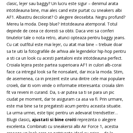
clasic, lejer sau baggy? Un lucru este sigur – denimul arata
intotdeauna bine, mai ales cand este purtat cu sneakers albi
AF1. Albastru decolorat? O alegere deosebita. Negru profund?
Mereu la moda. Deep blue? Intotdeauna atemporal. Totul
depinde de ceea ce doresti sa obtii. Daca vrei sa conferi
tinutelor tale o nota retro, atunci opteaza pentru baggy jeans.
Cu cat outfitul este mai lejer, cu atat mai bine – trebuie doar
sa te uiti la fotografiile de arhiva ale legendelor hip-hop pentru
a sti ca un look cu acesti pantaloni este intotdeauna perfect.
Croiala lejera peste partea superioara AF1 in culori alb-corai
face ca intregul look sa fie nonsalant, dar inca la moda. Stim,
de asemenea, ca in prezent este una dintre cele mai populare
croieli, dar iti vom vinde o informatie interesanta: croiala slim
fit va reveni in curand. Da, s-ar putea sa ti se para un pic
ciudat pe moment, dar te asiguram ca asa va fi. Prin urmare,
este mai bine sa te pregatesti acum pentru aceasta situatie.
La urma urmei, este tipic pentru un adevarat trendsetter…
Blugii clasici
, ajustati si bine croiti
reprezinta o alegere
excelenta. Combinati cu sneakersii albi Air Force 1, acestia