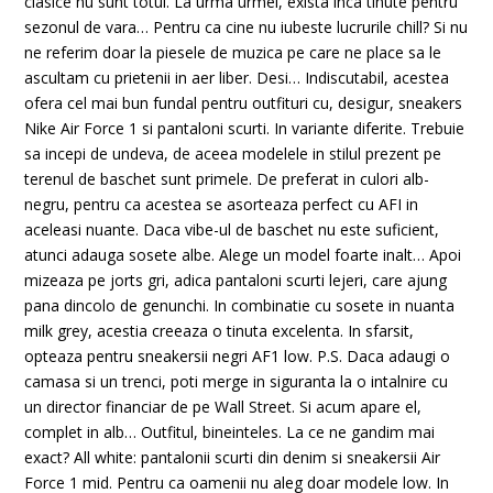
clasice nu sunt totul. La urma urmei, exista inca tinute pentru
sezonul de vara… Pentru ca cine nu iubeste lucrurile chill? Si nu
ne referim doar la piesele de muzica pe care ne place sa le
ascultam cu prietenii in aer liber. Desi… Indiscutabil, acestea
ofera cel mai bun fundal pentru outfituri cu, desigur, sneakers
Nike Air Force 1 si pantaloni scurti. In variante diferite. Trebuie
sa incepi de undeva, de aceea modelele in stilul prezent pe
terenul de baschet sunt primele. De preferat in culori alb-
negru, pentru ca acestea se asorteaza perfect cu AFI in
aceleasi nuante. Daca vibe-ul de baschet nu este suficient,
atunci adauga sosete albe. Alege un model foarte inalt… Apoi
mizeaza pe jorts gri, adica pantaloni scurti lejeri, care ajung
pana dincolo de genunchi. In combinatie cu sosete in nuanta
milk grey, acestia creeaza o tinuta excelenta. In sfarsit,
opteaza pentru sneakersii negri AF1 low. P.S. Daca adaugi o
camasa si un trenci, poti merge in siguranta la o intalnire cu
un director financiar de pe Wall Street. Si acum apare el,
complet in alb… Outfitul, bineinteles. La ce ne gandim mai
exact? All white: pantalonii scurti din denim si sneakersii Air
Force 1 mid. Pentru ca oamenii nu aleg doar modele low. In