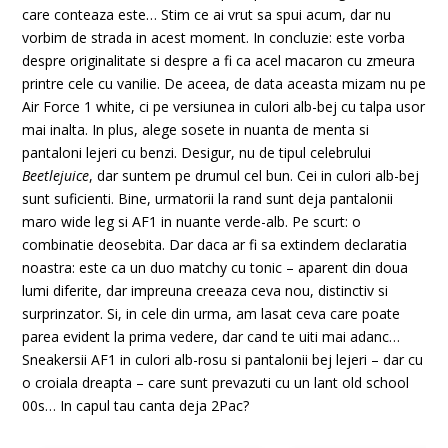
care conteaza este… Stim ce ai vrut sa spui acum, dar nu
vorbim de strada in acest moment. In concluzie: este vorba
despre originalitate si despre a fi ca acel macaron cu zmeura
printre cele cu vanilie. De aceea, de data aceasta mizam nu pe
Air Force 1 white, ci pe versiunea in culori alb-bej cu talpa usor
mai inalta. In plus, alege sosete in nuanta de menta si
pantaloni lejeri cu benzi. Desigur, nu de tipul celebrului
Beetlejuice
, dar suntem pe drumul cel bun. Cei in culori alb-bej
sunt suficienti. Bine, urmatorii la rand sunt deja pantalonii
maro wide leg si AF1 in nuante verde-alb. Pe scurt: o
combinatie deosebita. Dar daca ar fi sa extindem declaratia
noastra: este ca un duo matchy cu tonic – aparent din doua
lumi diferite, dar impreuna creeaza ceva nou, distinctiv si
surprinzator. Si, in cele din urma, am lasat ceva care poate
parea evident la prima vedere, dar cand te uiti mai adanc…
Sneakersii AF1 in culori alb-rosu si pantalonii bej lejeri – dar cu
o croiala dreapta – care sunt prevazuti cu un lant old school
00s… In capul tau canta deja 2Pac?