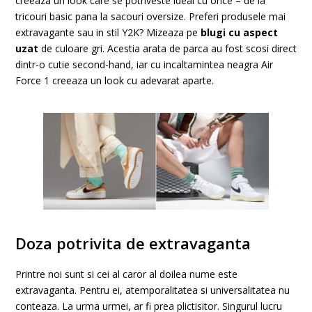
creeaza un look care se potriveste ideal cu orice – de la
tricouri basic pana la sacouri oversize. Preferi produsele mai
extravagante sau in stil Y2K? Mizeaza pe
blugi cu aspect
uzat
de culoare gri. Acestia arata de parca au fost scosi direct
dintr-o cutie second-hand, iar cu incaltamintea neagra Air
Force 1 creeaza un look cu adevarat aparte.
Doza potrivita de extravaganta
Printre noi sunt si cei al caror al doilea nume este
extravaganta. Pentru ei, atemporalitatea si universalitatea nu
conteaza. La urma urmei, ar fi prea plictisitor. Singurul lucru