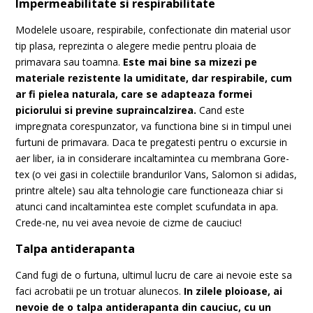
Impermeabilitate si respirabilitate
Modelele usoare, respirabile, confectionate din material usor
tip plasa, reprezinta o alegere medie pentru ploaia de
primavara sau toamna.
Este mai bine sa mizezi pe
materiale rezistente la umiditate, dar respirabile, cum
ar fi pielea naturala, care se adapteaza formei
piciorului si previne supraincalzirea.
Cand este
impregnata corespunzator, va functiona bine si in timpul unei
furtuni de primavara. Daca te pregatesti pentru o excursie in
aer liber, ia in considerare incaltamintea cu membrana Gore-
tex (o vei gasi in colectiile brandurilor Vans, Salomon si adidas,
printre altele) sau alta tehnologie care functioneaza chiar si
atunci cand incaltamintea este complet scufundata in apa.
Crede-ne, nu vei avea nevoie de cizme de cauciuc!
Talpa antiderapanta
Cand fugi de o furtuna, ultimul lucru de care ai nevoie este sa
faci acrobatii pe un trotuar alunecos.
In zilele ploioase, ai
nevoie de o talpa antiderapanta din cauciuc, cu un