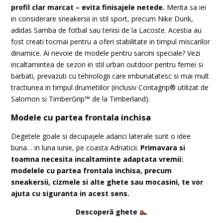
profil clar marcat – evita finisajele netede.
Merita sa iei
in considerare sneakersii in stil sport, precum Nike Dunk,
adidas Samba de fotbal sau tenisi de la Lacoste. Acestia au
fost creati tocmai pentru a oferi stabilitate in timpul miscarilor
dinamice. Ai nevoie de modele pentru sarcini speciale? Vezi
incaltamintea de sezon in stil urban outdoor pentru femei si
barbati, prevazuti cu tehnologii care imbunatatesc si mai mult
tractiunea in timpul drumetiilor (inclusiv Contagrip® utilizat de
Salomon si TimberGrip™ de la Timberland).
Modele cu partea frontala inchisa
Degetele goale si decupajele adanci laterale sunt o idee
buna… in luna iunie, pe coasta Adriaticii.
Primavara si
toamna necesita incaltaminte adaptata vremii:
modelele cu partea frontala inchisa, precum
sneakersii, cizmele si alte ghete sau mocasini, te vor
ajuta cu siguranta in acest sens.
Descoperă ghete