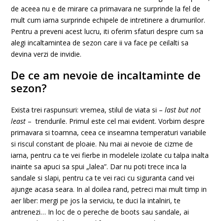
de aceea nu e de mirare ca primavara ne surprinde la fel de
mult cum iarna surprinde echipele de intretinere a drumurilor.
Pentru a preveni acest lucru, iti oferim sfaturi despre cum sa
alegi incaltamintea de sezon care ii va face pe ceilalti sa
devina verzi de invidie.
De ce am nevoie de incaltaminte de
sezon?
Exista trei raspunsuri: vremea, stilul de viata si –
last but not
least
–
trendurile. Primul este cel mai evident. Vorbim despre
primavara si toamna, ceea ce inseamna temperaturi variabile
si riscul constant de ploaie. Nu mai ai nevoie de cizme de
iarna, pentru ca te vei fierbe in modelele izolate cu talpa inalta
inainte sa apuci sa spui „lalea”. Dar nu poti trece inca la
sandale si slapi, pentru ca te vei raci cu siguranta cand vei
ajunge acasa seara. In al doilea rand, petreci mai mult timp in
aer liber: mergi pe jos la serviciu, te duci la intalniri, te
antrenezi… In loc de o pereche de boots sau sandale, ai