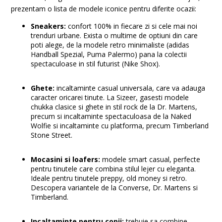
prezentam o lista de modele iconice pentru diferite ocazii:
Sneakers:
confort 100% in fiecare zi si cele mai noi
trenduri urbane. Exista o multime de optiuni din care
poti alege, de la modele retro minimaliste (adidas
Handball Spezial, Puma Palermo) pana la colectii
spectaculoase in stil futurist (Nike Shox).
Ghete:
incaltaminte casual universala, care va adauga
caracter oricarei tinute. La Sizeer, gasesti modele
chukka clasice si ghete in stil rock de la Dr. Martens,
precum si incaltaminte spectaculoasa de la Naked
Wolfie si incaltaminte cu platforma, precum Timberland
Stone Street.
Mocasini si loafers:
modele smart casual, perfecte
pentru tinutele care combina stilul lejer cu eleganta.
Ideale pentru tinutele preppy, old money si retro.
Descopera variantele de la Converse, Dr. Martens si
Timberland.
Incaltaminte pentru copii:
trebuie sa combine