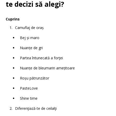
te decizi să alegi?
Cuprins
Camuflaj de oraș
Bej și maro
Nuanțe de gri
Partea întunecată a forţei
Nuanțe de bleumarin amețitoare
Roșu pătrunzător
PasteLove
Shine time
Diferenţiază-te de ceilalţi