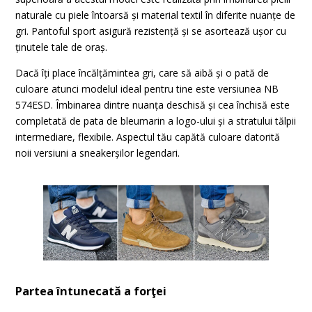
naturale cu piele întoarsă și material textil în diferite nuanțe de
gri. Pantoful sport asigură rezistență și se asortează ușor cu
ținutele tale de oraș.
Dacă îți place încălțămintea gri, care să aibă și o pată de
culoare atunci modelul ideal pentru tine este versiunea NB
574ESD. Îmbinarea dintre nuanța deschisă și cea închisă este
completată de pata de bleumarin a logo-ului și a stratului tălpii
intermediare, flexibile. Aspectul tău capătă culoare datorită
noii versiuni a sneakerșilor legendari.
Partea întunecată a forţei