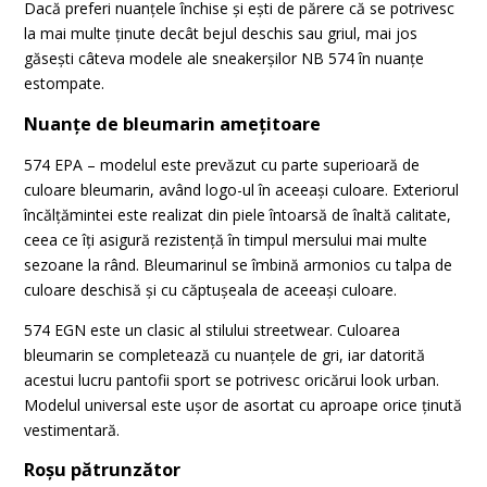
Dacă preferi nuanțele închise și ești de părere că se potrivesc
la mai multe ținute decât bejul deschis sau griul, mai jos
găsești câteva modele ale sneakerșilor NB 574 în nuanțe
estompate.
Nuanțe de bleumarin amețitoare
574 EPA – modelul este prevăzut cu parte superioară de
culoare bleumarin, având logo-ul în aceeași culoare. Exteriorul
încălțămintei este realizat din piele întoarsă de înaltă calitate,
ceea ce îți asigură rezistență în timpul mersului mai multe
sezoane la rând. Bleumarinul se îmbină armonios cu talpa de
culoare deschisă și cu căptușeala de aceeași culoare.
574 EGN este un clasic al stilului streetwear. Culoarea
bleumarin se completează cu nuanțele de gri, iar datorită
acestui lucru pantofii sport se potrivesc oricărui look urban.
Modelul universal este ușor de asortat cu aproape orice ținută
vestimentară.
Roșu pătrunzător