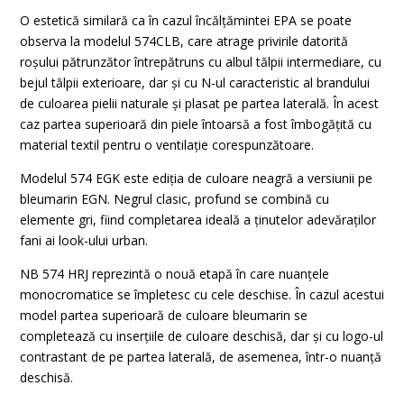
O estetică similară ca în cazul încălțămintei EPA se poate
observa la modelul 574CLB, care atrage privirile datorită
roșului pătrunzător întrepătruns cu albul tălpii intermediare, cu
bejul tălpii exterioare, dar și cu N-ul caracteristic al brandului
de culoarea pielii naturale și plasat pe partea laterală. În acest
caz partea superioară din piele întoarsă a fost îmbogățită cu
material textil pentru o ventilație corespunzătoare.
Modelul 574 EGK este ediția de culoare neagră a versiunii pe
bleumarin EGN. Negrul clasic, profund se combină cu
elemente gri, fiind completarea ideală a ținutelor adevăraților
fani ai look-ului urban.
NB 574 HRJ reprezintă o nouă etapă în care nuanțele
monocromatice se împletesc cu cele deschise. În cazul acestui
model partea superioară de culoare bleumarin se
completează cu inserțiile de culoare deschisă, dar și cu logo-ul
contrastant de pe partea laterală, de asemenea, într-o nuanță
deschisă.