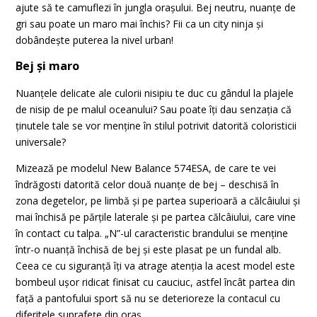
ajute să te camuflezi în jungla orașului. Bej neutru, nuanțe de
gri sau poate un maro mai închis? Fii ca un city ninja și
dobândește puterea la nivel urban!
Bej și maro
Nuanțele delicate ale culorii nisipiu te duc cu gândul la plajele
de nisip de pe malul oceanului? Sau poate îți dau senzația că
ținutele tale se vor menține în stilul potrivit datorită coloristicii
universale?
Mizează pe modelul New Balance 574ESA, de care te vei
îndrăgosti datorită celor două nuanțe de bej – deschisă în
zona degetelor, pe limbă și pe partea superioară a călcâiului și
mai închisă pe părțile laterale și pe partea călcâiului, care vine
în contact cu talpa. „N”-ul caracteristic brandului se menține
într-o nuanță închisă de bej și este plasat pe un fundal alb.
Ceea ce cu siguranță îți va atrage atenția la acest model este
bombeul ușor ridicat finisat cu cauciuc, astfel încât partea din
față a pantofului sport să nu se deterioreze la contacul cu
diferitele suprafețe din oraș.