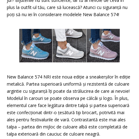
jur? Bijuteriile nu sunt suficiente, iar tu ai nevoie de ceva în
plus la outfit-ul tău, care să lucească? Atunci cu siguranță nu
poți să nu iei în considerare modelele New Balance 574!
New Balance 574 NRI este noua ediție a sneakerșilor în ediție
metalică. Partea superioară uniformă și rezistentă de culoare
argintie cu siguranță îți poate da strălucirea de care ai nevoie!
Modelul în carouri se poate observa pe călcâi și logo. În plus,
elementul care face legătura dintre talpă și partea superioară
este confecționat dintr-o țesătură tip brocart, potrivită mai
ales pentru festivalurile de vară. Contrastantă este mai ales
talpa – partea din mijloc de culoare albă este completată de
talpa exterioară din cauciuc de culoare neagră.