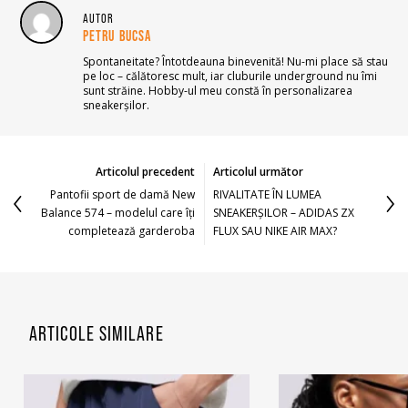
AUTOR
PETRU BUCSA
Spontaneitate? Întotdeauna binevenită! Nu-mi place să stau
pe loc – călătoresc mult, iar cluburile underground nu îmi
sunt străine. Hobby-ul meu constă în personalizarea
sneakerșilor.
Articolul precedent
Articolul următor
Pantofii sport de damă New
RIVALITATE ÎN LUMEA
Balance 574 – modelul care îți
SNEAKERȘILOR – ADIDAS ZX
completează garderoba
FLUX SAU NIKE AIR MAX?
ARTICOLE SIMILARE