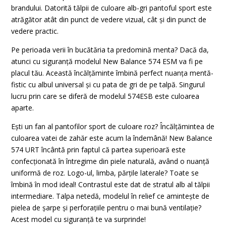
brandului. Datorită tălpii de culoare alb-gri pantoful sport este
atrăgător atât din punct de vedere vizual, cât și din punct de
vedere practic.
Pe perioada verii în bucătăria ta predomină menta? Dacă da,
atunci cu siguranță modelul New Balance 574 ESM va fi pe
placul tău. Această încălțăminte îmbină perfect nuanța mentă-
fistic cu albul universal și cu pata de gri de pe talpă. Singurul
lucru prin care se diferă de modelul 574ESB este culoarea
aparte.
Ești un fan al pantofilor sport de culoare roz? Încălțămintea de
culoarea vatei de zahăr este acum la îndemână! New Balance
574 URT încântă prin faptul că partea superioară este
confecționată în întregime din piele naturală, având o nuanță
uniformă de roz. Logo-ul, limba, părțile laterale? Toate se
îmbină în mod ideal! Contrastul este dat de stratul alb al tălpii
intermediare. Talpa netedă, modelul în relief ce amintește de
pielea de șarpe și perforațiile pentru o mai bună ventilație?
Acest model cu siguranță te va surprinde!