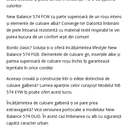
culorilor
New Balance 574 FCW cu parte superioară de un roșu intens
și elemente de culoare albă? Convinge-te! Datorită îmbinării
de piele întoarsă rezistentă cu material textil respirabil te vei
putea bucura de un confort ieșit din comun!
Bordo clasic? Soluția ți-o oferă încălțămintea lifestyle New
Balance 574 FGB. Elementele de culoare gri, inserțiile albe și
partea superioară de culoare roșu închis îți garantează
lejeritate în orice condiții
Aceeași croială și construcție într-o ediție distinctivă de
culoare galbenă? Lumea aparține celor curajoși! Modelul NB
574 EYW îți poate oferi acest lucru.
Încălțămintea de culoare galbenă ți se pare prea
extravagantă? Vezi versiunea portocalie a modelului New
Balance 574 OUD. În acest caz îmbinarea cu alb cu siguranță
capătă caracter urban.