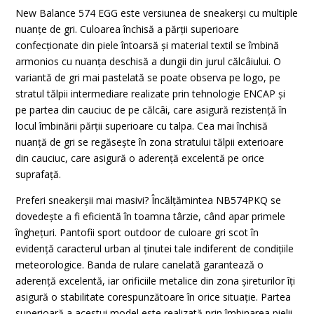
New Balance 574 EGG este versiunea de sneakerși cu multiple
nuanțe de gri. Culoarea închisă a părții superioare
confecționate din piele întoarsă și material textil se îmbină
armonios cu nuanța deschisă a dungii din jurul călcâiului. O
variantă de gri mai pastelată se poate observa pe logo, pe
stratul tălpii intermediare realizate prin tehnologie ENCAP și
pe partea din cauciuc de pe călcâi, care asigură rezistență în
locul îmbinării părții superioare cu talpa. Cea mai închisă
nuanță de gri se regăsește în zona stratului tălpii exterioare
din cauciuc, care asigură o aderență excelentă pe orice
suprafață.
Preferi sneakerșii mai masivi? Încălțămintea NB574PKQ se
dovedește a fi eficientă în toamna târzie, când apar primele
înghețuri. Pantofii sport outdoor de culoare gri scot în
evidență caracterul urban al ținutei tale indiferent de condițiile
meteorologice. Banda de rulare canelată garantează o
aderență excelentă, iar orificiile metalice din zona șireturilor îți
asigură o stabilitate corespunzătoare în orice situație. Partea
superioară a acestui model este realizată prin îmbinarea pielii