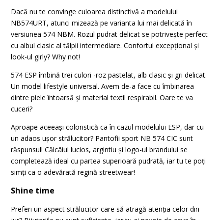
Dacă nu te convinge culoarea distinctivă a modelului
NB574URT, atunci mizează pe varianta lui mai delicată în
versiunea 574 NBM. Rozul pudrat delicat se potrivește perfect
cu albul clasic al tălpii intermediare. Confortul excepțional și
look-ul girly? Why not!
574 ESP îmbină trei culori -roz pastelat, alb clasic și gri delicat.
Un model lifestyle universal. Avem de-a face cu îmbinarea
dintre piele întoarsă și material textil respirabil. Oare te va
cuceri?
Aproape aceeași coloristică ca în cazul modelului ESP, dar cu
un adaos ușor strălucitor? Pantofii sport NB 574 CIC sunt
răspunsul! Călcâiul lucios, argintiu și logo-ul brandului se
completează ideal cu partea superioară pudrată, iar tu te poți
simți ca o adevărată regină streetwear!
Shine time
Preferi un aspect strălucitor care să atragă atenția celor din