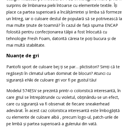
surprins de îmbinarea pielii întoarse cu elementele textile. Îți
place ca partea superioară a încălțămintei și limba să formeze
un întreg, iar o culoare destul de populară să se potrivească la
mai multe ținute de toamnă? În cazul de față spuma ENCAP
folosită pentru confecționarea tălpii a fost înlocuită cu
tehnologie Fresh Foam, datorită căreia te poți bucura și de
mai multă stabilitate.
Nuanțe de gri
Pantofii sport de culoare bej ți se par… plictisitori? Simți că te
regăsești în climatul urban dominat de blocuri? Atunci cu
siguranță eNki de culoare gri vor fi pe gustul tău!
Modelul 574ESV se prezintă printr-o coloristică interesantă, în
care griul se întrepătrunde cu violetul, obținându-se un efect,
care cu siguranță va fi observat de fiecare sneakerhead
adevărat. În acest caz coloristica interesantă este îmbogățită
cu elemente de culoare albă , precum logo-ul, patch-urile de
pe limbă și partea superioară a gulerului din vată.