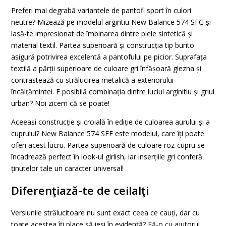
Preferi mai degrabă variantele de pantofi sport în culori
neutre? Mizează pe modelul argintiu New Balance 574 SFG și
lasă-te impresionat de îmbinarea dintre piele sintetică și
material textil. Partea superioară și construcția tip burito
asigură potrivirea excelentă a pantofului pe picior. Suprafața
textilă a părții superioare de culoare gri înfășoară glezna și
contrastează cu strălucirea metalică a exteriorului
încălțămintei. E posibilă combinația dintre luciul arginitiu și griul
urban? Noi zicem că se poate!
Aceeași construcție și croială în ediție de culoarea aurului și a
cuprului? New Balance 574 SFF este modelul, care îți poate
oferi acest lucru. Partea superioară de culoare roz-cupru se
încadrează perfect în look-ul girlish, iar inserțiile gri conferă
ținutelor tale un caracter universal!
Diferenţiază-te de ceilalţi
Versiunile strălucitoare nu sunt exact ceea ce cauți, dar cu
toate acestea îți place să iesi în evidență? Fă-o cu ajutorul