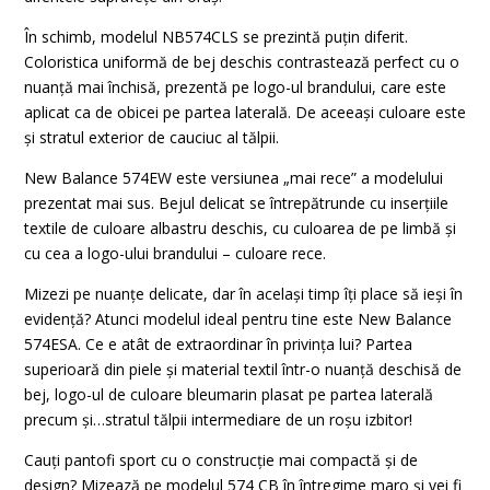
În schimb, modelul NB574CLS se prezintă puțin diferit.
Coloristica uniformă de bej deschis contrastează perfect cu o
nuanță mai închisă, prezentă pe logo-ul brandului, care este
aplicat ca de obicei pe partea laterală. De aceeași culoare este
și stratul exterior de cauciuc al tălpii.
New Balance 574EW este versiunea „mai rece” a modelului
prezentat mai sus. Bejul delicat se întrepătrunde cu inserțiile
textile de culoare albastru deschis, cu culoarea de pe limbă și
cu cea a logo-ului brandului – culoare rece.
Mizezi pe nuanțe delicate, dar în același timp îți place să ieși în
evidență? Atunci modelul ideal pentru tine este New Balance
574ESA. Ce e atât de extraordinar în privința lui? Partea
superioară din piele și material textil într-o nuanță deschisă de
bej, logo-ul de culoare bleumarin plasat pe partea laterală
precum și…stratul tălpii intermediare de un roșu izbitor!
Cauți pantofi sport cu o construcție mai compactă și de
design? Mizează pe modelul 574 CB în întregime maro și vei fi