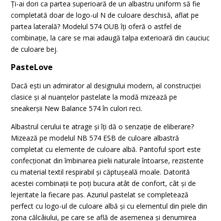
Ți-ai dori ca partea superioară de un albastru uniform să fie
completată doar de logo-ul N de culoare deschisă, aflat pe
partea laterală? Modelul 574 OUB îți oferă o astfel de
combinație, la care se mai adaugă talpa exterioară din cauciuc
de culoare bej.
PasteLove
Dacă ești un admirator al designului modern, al construcției
clasice și al nuanțelor pastelate la modă mizează pe
sneakerșii New Balance 574 în culori reci.
Albastrul cerului te atrage și îți dă o senzație de eliberare?
Mizează pe modelul NB 574 ESB de culoare albastră
completat cu elemente de culoare albă. Pantoful sport este
confecționat din îmbinarea pielii naturale întoarse, rezistente
cu material textil respirabil și căptușeală moale. Datorită
acestei combinații te poți bucura atât de confort, cât și de
lejeritate la fiecare pas. Azuriul pastelat se completează
perfect cu logo-ul de culoare albă și cu elementul din piele din
zona călcâiului, pe care se află de asemenea și denumirea