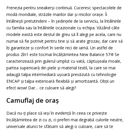
Frenezia pentru sneakerși continuă. Cuceresc spectacolele de
modă mondiale, străzile marilor dar și micilor orașe. Îi
întâlnești pretutindeni – în ședințele de la serviciu, la întâlnirile
cu familia sau la întâlnirile ocazionale cu echipa. Văzând câte
modele există este destul de greu să îl alegi pe acela, care nu
numai să fie potrivit pentru tine și să arate grozav, dar care să
îți garanteze și confort în serile reci de iarnă. Un astfel de
produs 2în1 este tocmai încălțămintea New Balance 574! Se
caracterizează prin gulerul umplut cu vată, căptușeala moale,
partea superioară din piele și material textil, la care se mai
adaugă talpa intermediară ușoară prevăzută cu tehnologie
ENCAP și talpa exterioară flexibilă și amortizantă. Obții un
efect wow! Dar… ce culoare să alegi?
Camuflaj de oraș
Dacă nu-ți place să ieși în evidență în ceea ce privește
încălțămintea de zi cu zi, ci preferi mai degrabă culorile neutre,
universale atunci te sfătuim să alegi o culoare, care să te