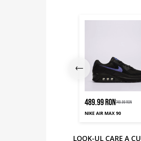
9.99 RON
489.99 RON
899.99 RON
749.99 RON
KE AIR MAX DN ROAM
NIKE AIR MAX 90
LOOK-UL CARE A CU