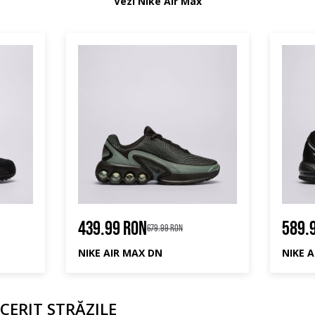
Vezi Nike Air Max
439.99 RON
589.
679.99 RON
NIKE AIR MAX DN
NIKE A
CERIT STRĂZILE