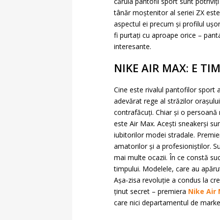
căruia pantofii sport sunt potrivi
tânăr moștenitor al seriei ZX est
aspectul ei precum și profilul ușor,
fi purtați cu aproape orice – panta
interesante.
NIKE AIR MAX: E T
Cine este rivalul pantofilor sport
adevărat rege al străzilor orașulu
contrafăcuți. Chiar și o persoană 
este Air Max. Acești sneakerși sun
iubitorilor modei stradale. Premie
amatorilor și a profesioniștilor. S
mai multe ocazii. În ce constă suc
timpului. Modelele, care au apărut
Așa-zisa revoluție a condus la cre
ținut secret – premiera
Nike Air
care nici departamentul de marketi