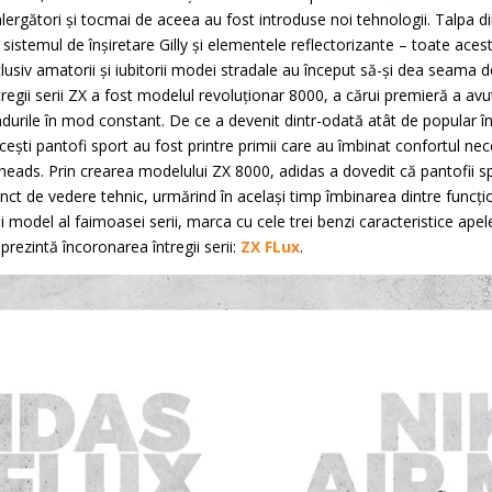
 alergători și tocmai de aceea au fost introduse noi tehnologii. Talpa 
sistemul de înșiretare Gilly și elementele reflectorizante – toate aces
nclusiv amatorii și iubitorii modei stradale au început să-și dea seama d
regii serii ZX a fost modelul revoluționar 8000, a cărui premieră a avut
ndurile în mod constant. De ce a devenit dintr-odată atât de popular î
ești pantofi sport au fost printre primii care au îmbinat confortul nec
eads. Prin crearea modelului ZX 8000, adidas a dovedit că pantofii spo
unct de vedere tehnic, urmărind în același timp îmbinarea dintre funcțio
lui model al faimoasei serii, marca cu cele trei benzi caracteristice ape
prezintă încoronarea întregii serii:
ZX FLux
.