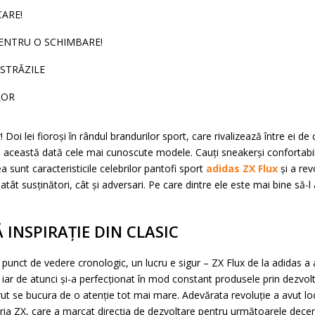
CARE!
PENTRU O SCHIMBARE!
 STRĂZILE
LOR
! Doi lei fioroși în rândul brandurilor sport, care rivalizează între ei d
această dată cele mai cunoscute modele. Cauți sneakerși confortabili 
 sunt caracteristicile celebrilor pantofi sport
adidas ZX Flux
și a rev
t susținători, cât și adversari. Pe care dintre ele este mai bine să-l ale
 INSPIRAȚIE DIN CLASIC
n punct de vedere cronologic, un lucru e sigur – ZX Flux de la adidas a
 iar de atunci și-a perfecționat în mod constant produsele prin dezvolta
 se bucura de o atenție tot mai mare. Adevărata revoluție a avut loc 
ia ZX, care a marcat direcția de dezvoltare pentru următoarele decenii.