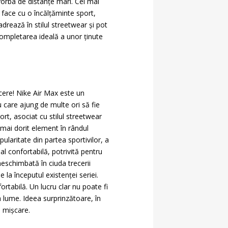
 vorba de distanțe mari. Cel mai
 face cu o încălțăminte sport,
cadrează în stilul streetwear și pot
l completarea ideală a unor ținute
ucere! Nike Air Max este un
u care ajung de multe ori să fie
rt, asociat cu stilul streetwear
 mai dorit element în rândul
ularitate din partea sportivilor, a
al confortabilă, potrivită pentru
neschimbată în ciuda trecerii
la începutul existenței seriei.
rtabilă. Un lucru clar nu poate fi
 lume. Ideea surprinzătoare, în
ă mișcare.