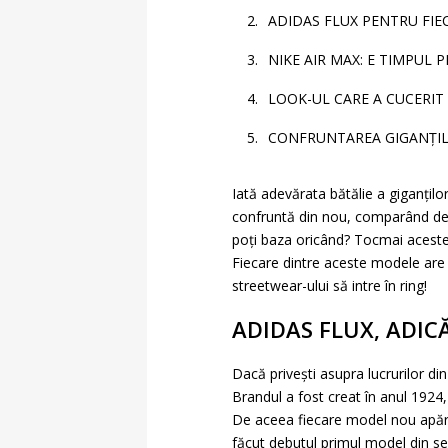
ADIDAS FLUX PENTRU FIE
NIKE AIR MAX: E TIMPUL 
LOOK-UL CARE A CUCERIT
CONFRUNTAREA GIGANȚI
Iată adevărata bătălie a giganților
confruntă din nou, comparând de 
poți baza oricând? Tocmai acestea
Fiecare dintre aceste modele are atâ
streetwear-ului să intre în ring!
ADIDAS FLUX, ADICĂ
Dacă privești asupra lucrurilor di
Brandul a fost creat în anul 1924,
De aceea fiecare model nou apărut
făcut debutul primul model din ser