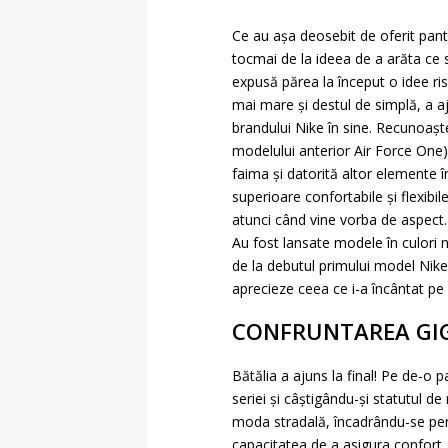
Ce au așa deosebit de oferit panto
tocmai de la ideea de a arăta ce 
expusă părea la început o idee risc
mai mare și destul de simplă, a aju
brandului Nike în sine. Recunoașt
modelului anterior Air Force One)
faima și datorită altor elemente î
superioare confortabile și flexibil
atunci când vine vorba de aspect.
Au fost lansate modele în culori n
de la debutul primului model Nike 
aprecieze ceea ce i-a încântat pe u
CONFRUNTAREA GI
Bătălia a ajuns la final! Pe de-o 
seriei și câștigându-și statutul de 
moda stradală, încadrându-se perfect
capacitatea de a asigura confort, 