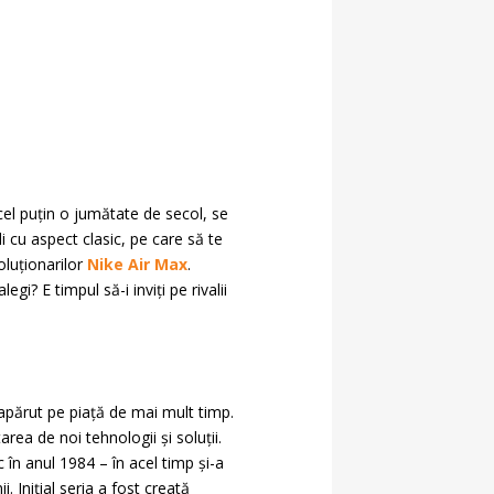
e cel puțin o jumătate de secol, se
cu aspect clasic, pe care să te
oluționarilor
Nike Air Max
.
gi? E timpul să-i inviți pe rivalii
 apărut pe piață de mai mult timp.
rea de noi tehnologii și soluții.
în anul 1984 – în acel timp și-a
 Inițial seria a fost creată