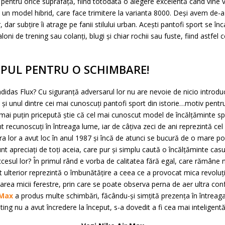
ți pentru orice suprafață, fiind totodată o alegere excelentă când vine
e un model hibrid, care face trimitere la varianta 8000. Deși avem de-a
 dar subțire îi atrage pe fanii stilului urban. Acești pantofi sport se în
loni de trening sau colanți, blugi și chiar rochii sau fuste, fiind astfe
IMPUL PENTRU O SCHIMBARE!
 adidas Flux? Cu siguranță adversarul lor nu are nevoie de nicio introd
i și unul dintre cei mai cunoscuți pantofi sport din istorie…motiv pentr
mai puțin pricepută știe că cel mai cunoscut model de încălțăminte spo
t recunoscuți în întreaga lume, iar de câțiva zeci de ani reprezintă cel
ra lor a avut loc în anul 1987 și încă de atunci se bucură de o mare pop
unt apreciați de toți aceia, care pur și simplu caută o încălțăminte casu
cesul lor? În primul rând e vorba de calitatea fără egal, care rămâne 
 ulterior reprezintă o îmbunătățire a ceea ce a provocat mica revoluție 
area micii ferestre, prin care se poate observa perna de aer ultra confo
 Max
a produs multe schimbări, făcându-și simțită prezența în întreaga
ng nu a avut încredere la început, s-a dovedit a fi cea mai inteligent