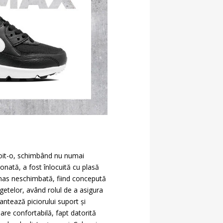
nnoit-o, schimbând nu numai
ionată, a fost înlocuită cu plasă
ămas neschimbată, fiind concepută
egetelor, având rolul de a asigura
antează piciorului suport și
sare confortabilă, fapt datorită