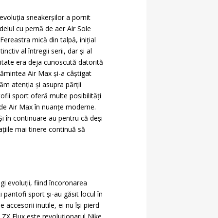
evoluția sneakerșilor a pornit
delul cu pernă de aer Air Sole
Fereastra mică din talpă, inițial
iv al întregii serii, dar și al
ritate era deja cunoscută datorită
țămintea Air Max și-a câștigat
ăm atenția și asupra părții
ofii sport oferă multe posibilități
e de Air Max în nuanțe moderne.
Și în continuare au pentru că deși
țiile mai tinere continuă să
i evoluții, fiind încoronarea
i pantofi sport și-au găsit locul în
 accesorii inutile, ei nu își pierd
s ZX Flux este revoluționarul Nike