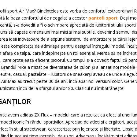
fii sport Air Max? Bineînțeles este vorba de confortul extraordinar! R
stă la baza confortului de neegalat a acestor
pantofi sport
. Deși mo
antă, s-a dovedit a fi o schimbare apreciată de iubitorii stilului sport! 
ns să capete dimensiuni mai mici și mai subtile, devenind semnul distinct
erea ideii inovatoare de a expune sistemul de amortizare (a cărui leje
 este completată de admirația pentru designul întregului model. Încăl
n afară de talpa, care îndeplinește un rol esențial. Merită să ne îndrept
e, care protejează eficient piciorul. Cu timpul s-a dovedit faptul că pant
 Brandul Nike a mizat pe diversitatea de culori și a lansat noi model
eutre, casual, pastelate – iubitorii de sneakerși aveau de unde alege. 
Air Max au trecut peste 30 de ani, încă apar noi versiuni color. Genera
tilizatori încă de la sfârșitul anilor 80. Clasicul nu îmbătrânește!
GANȚILOR
parte avem adidas ZX Flux – modelul care a rezultat ca efect al unei lung
model iconic în rândul sportivilor. Apreciați de atleți și alergători, aceșt
 în stilul streetwear, caracterizat prin lejeritate și libertate. Lipsiți de
fiind în același timp incredibil de ușori. Adversarul încălțămintei adida