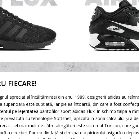
U FIECARE!
nul apreciat al încălțămintei din anul 1989, designerii adidas au reî
a superioară este subțiată, iar pielea întoarsă, din care a fost confecț
ntul pe lejeritatea pantofilor sport adidas Flux. În schimb talpa a r
ste prevăzută cu tehnologie Softshell, aplicată în zona călcâiului și a d
ecait cel mai mult de către alergători este sistemul Torsion, care gar
ă a direcției. Partea din față și din spate a piciorului asigură o depla