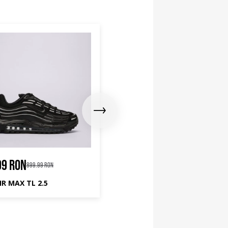
99 RON
539.99 RON
899.99 RON
849.99 RON
IR MAX TL 2.5
NIKE AIR MAX DN