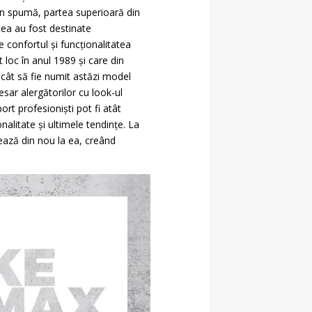
din spumă, partea superioară din
tea au fost destinate
e confortul și funcționalitatea
 loc în anul 1989 și care din
ncât să fie numit astăzi model
esar alergătorilor cu look-ul
rt profesioniști pot fi atât
nalitate și ultimele tendințe. La
lează din nou la ea, creând