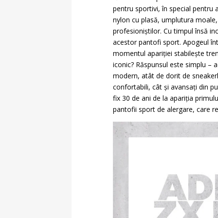
pentru sportivi, în special pentru
nylon cu plasă, umplutura moale, 
profesioniștilor. Cu timpul însă i
acestor pantofi sport. Apogeul înt
momentul apariției stabilește tre
iconic? Răspunsul este simplu – ac
modern, atât de dorit de sneakerh
confortabili, cât și avansați din p
fix 30 de ani de la apariția primu
pantofii sport de alergare, care re