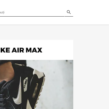
Search Button
H